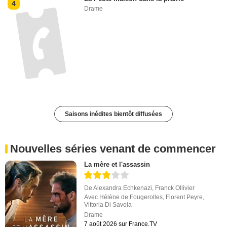
4
Drame
Saisons inédites bientôt diffusées
Nouvelles séries venant de commencer
La mère et l'assassin
De
Alexandra Echkenazi
,
Franck Ollivier
Avec
Hélène de Fougerolles
,
Florent Peyre
,
Vittoria Di Savoia
Drame
7 août 2026 sur France.TV