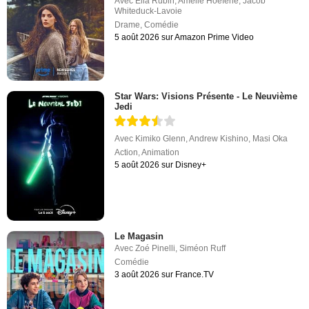
Avec
Ella Rubin
,
Amélie Hoeferle
,
Jacob
Whiteduck-Lavoie
Drame
,
Comédie
5 août 2026 sur Amazon Prime Video
Star Wars: Visions Présente - Le Neuvième
Jedi
Avec
Kimiko Glenn
,
Andrew Kishino
,
Masi Oka
Action
,
Animation
5 août 2026 sur Disney+
Le Magasin
Avec
Zoé Pinelli
,
Siméon Ruff
Comédie
3 août 2026 sur France.TV