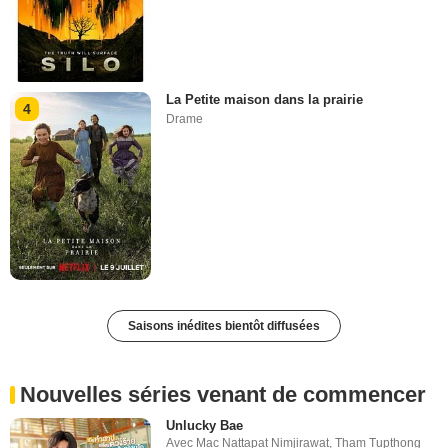
La Petite maison dans la prairie
4
Drame
Saisons inédites bientôt diffusées
Nouvelles séries venant de commencer
Unlucky Bae
Avec
Mac Nattapat Nimjirawat
,
Tham Tupthong