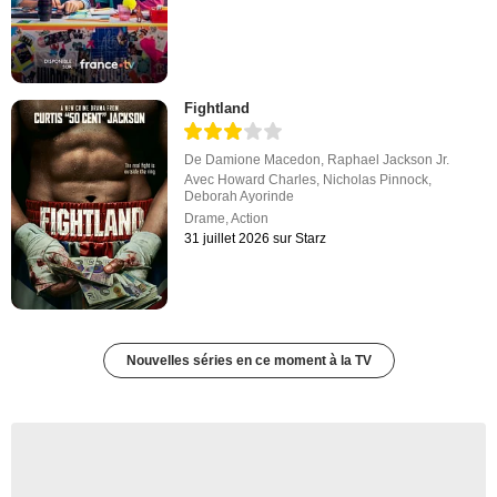
Fightland
De
Damione Macedon
,
Raphael Jackson Jr.
Avec
Howard Charles
,
Nicholas Pinnock
,
Deborah Ayorinde
Drame
,
Action
31 juillet 2026 sur Starz
Nouvelles séries en ce moment à la TV