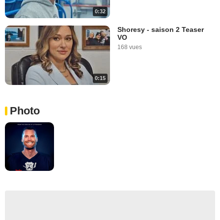
0:32
Shoresy - saison 2 Teaser
VO
168 vues
0:15
Photo