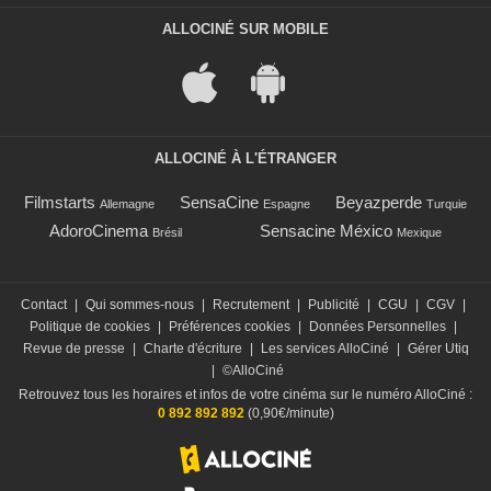
ALLOCINÉ SUR MOBILE
ALLOCINÉ À L'ÉTRANGER
Filmstarts
SensaCine
Beyazperde
Allemagne
Espagne
Turquie
AdoroCinema
Sensacine México
Brésil
Mexique
Contact
|
Qui sommes-nous
|
Recrutement
|
Publicité
|
CGU
|
CGV
|
Politique de cookies
|
Préférences cookies
|
Données Personnelles
|
Revue de presse
|
Charte d'écriture
|
Les services AlloCiné
|
Gérer Utiq
|
©AlloCiné
Retrouvez tous les horaires et infos de votre cinéma sur le numéro AlloCiné :
0 892 892 892
(0,90€/minute)