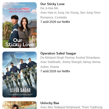
Our Sticky Love
De
Ji-Hye Mo
Avec
Hae-in Jung
,
Ha Young
,
Seo Jung-Yeon
Romance
,
Comédie
7 août 2026 sur Netflix
Operation Safed Saagar
De
Abhijeet Singh Parmar
,
Kushal Srivastava
Avec
Siddharth
,
Jimmy Shergill
,
Abhay Verma
Action
,
Drame
7 août 2026 sur Netflix
Unlucky Bae
Avec
Mac Nattapat Nimjirawat
,
Tham Tupthong