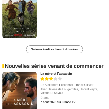
Saisons inédites bientôt diffusées
Nouvelles séries venant de commencer
La mère et l'assassin
De
Alexandra Echkenazi
,
Franck Ollivier
Avec
Hélène de Fougerolles
,
Florent Peyre
,
Vittoria Di Savoia
Drame
7 août 2026 sur France.TV