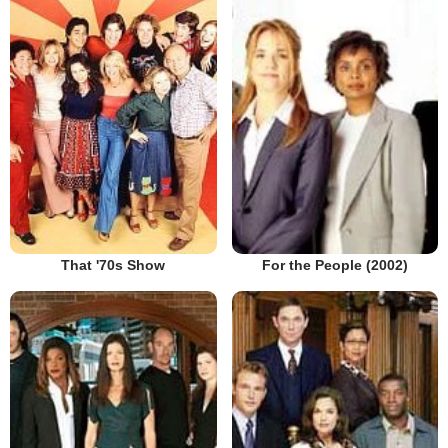
That '70s Show
For the People (2002)