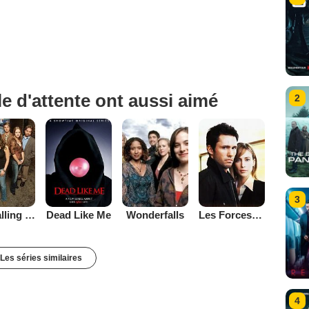
e d'attente ont aussi aimé
2
3
Tru Calling : compte à rebours
Dead Like Me
Les Forces du Mal
Wonderfalls
Les séries similaires
4