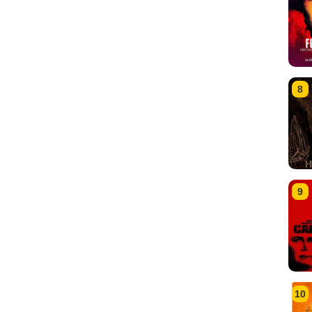
8
9
10