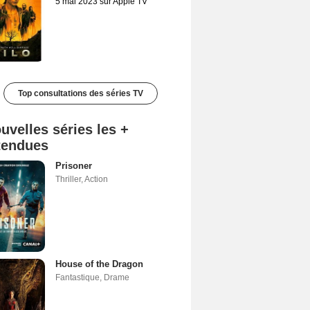
5 mai 2023 sur Apple TV
Top consultations des séries TV
uvelles séries les +
tendues
Prisoner
Thriller
,
Action
House of the Dragon
Fantastique
,
Drame