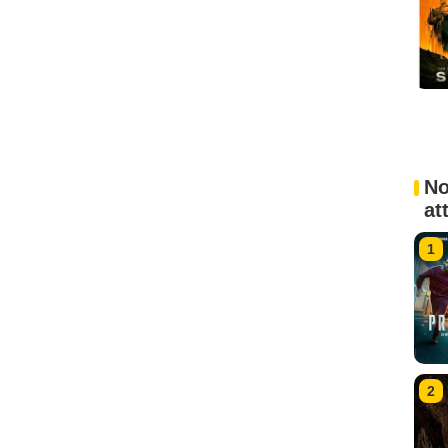
No
at
1
2