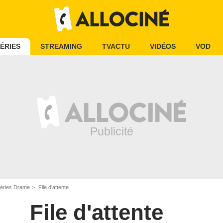
ÉRIES
STREAMING
TVACTU
VIDÉOS
VOD
éries Drame
File d'attente
File d'attente