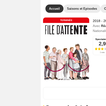
Accueil
Saisons et Episodes
C
TERMINÉE
2018 - 
Avec
Ré
Nationali
Spectate
2,9
1 note