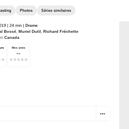
asting
Photos
Séries similaires
2019
|
24 min
|
Drame
al Bossé
,
Muriel Dutil
,
Richard Fréchette
té
Canada
urs
Mes amis
--