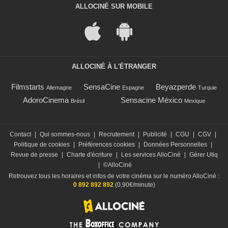
ALLOCINÉ SUR MOBILE
ALLOCINÉ À L'ÉTRANGER
Filmstarts
SensaCine
Beyazperde
Allemagne
Espagne
Turquie
AdoroCinema
Sensacine México
Brésil
Mexique
Contact
|
Qui sommes-nous
|
Recrutement
|
Publicité
|
CGU
|
CGV
|
Politique de cookies
|
Préférences cookies
|
Données Personnelles
|
Revue de presse
|
Charte d'écriture
|
Les services AlloCiné
|
Gérer Utiq
|
©AlloCiné
Retrouvez tous les horaires et infos de votre cinéma sur le numéro AlloCiné :
0 892 892 892
(0,90€/minute)