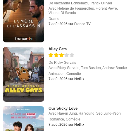
De
Alexandra Echkenazi
,
Franck Ollivier
Avec
Hélène de Fougerolles
,
Florent Peyre
,
Vittoria Di Savoia
Drame
7 août 2026 sur France.TV
Alley Cats
De
Ricky Gervais
Avec
Ricky Gervais
,
Tom Basden
,
Andrew Brooke
Animation
,
Comédie
7 août 2026 sur Netflix
Our Sticky Love
Avec
Hae-in Jung
,
Ha Young
,
Seo Jung-Yeon
Romance
,
Comédie
7 août 2026 sur Netflix