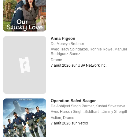
Anna Pigeon
De
Morwyn Brebner
Avec
Tracy Spiridakos
,
Ronnie Rowe
,
Manuel
Rodriguez-Saenz
Drame
7 août 2026 sur USA Network Inc.
Operation Safed Saagar
De
Abhijeet Singh Parmar
,
Kushal Srivastava
Avec
Harssh Singh
,
Siddharth
,
Jimmy Shergill
Action
,
Drame
7 août 2026 sur Netflix