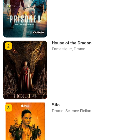
House of the Dragon
2
Fantastique
,
Drame
Silo
3
Drame
,
Science Fiction