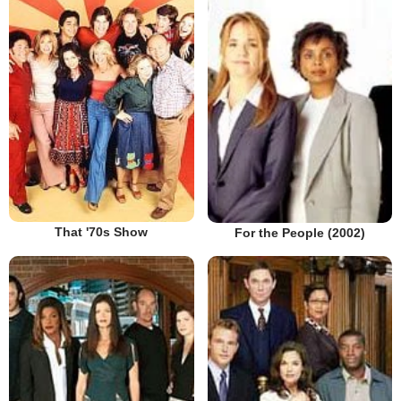
That '70s Show
For the People (2002)