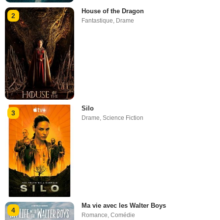
House of the Dragon
2
Fantastique
,
Drame
Silo
3
Drame
,
Science Fiction
Ma vie avec les Walter Boys
4
Romance
,
Comédie