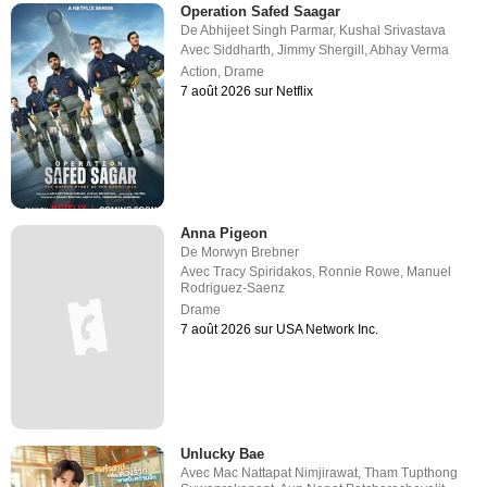
Operation Safed Saagar
De
Abhijeet Singh Parmar
,
Kushal Srivastava
Avec
Siddharth
,
Jimmy Shergill
,
Abhay Verma
Action
,
Drame
7 août 2026 sur Netflix
Anna Pigeon
De
Morwyn Brebner
Avec
Tracy Spiridakos
,
Ronnie Rowe
,
Manuel
Rodriguez-Saenz
Drame
7 août 2026 sur USA Network Inc.
Unlucky Bae
Avec
Mac Nattapat Nimjirawat
,
Tham Tupthong