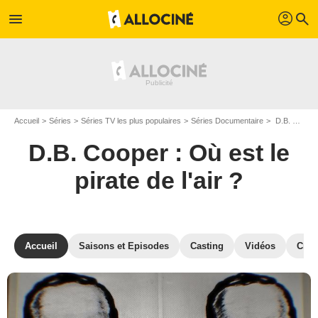
profil
menu
search
Accueil
Séries
Séries TV les plus populaires
Séries Documentaire
D.B. Cooper : Où est le pirate de l'air ?
D.B. Cooper : Où est le
pirate de l'air ?
Accueil
Saisons et Episodes
Casting
Vidéos
Crit