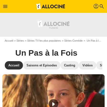
profil
menu
search
Accueil
Séries
Séries TV les plus populaires
Séries Comédie
Un Pas à la Fois
Un Pas à la Fois
Accueil
Saisons et Episodes
Casting
Vidéos
Stre