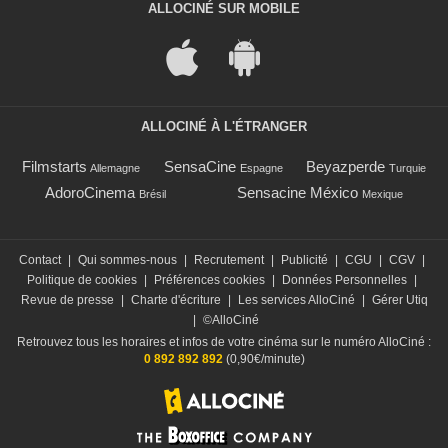
ALLOCINÉ SUR MOBILE
ALLOCINÉ À L'ÉTRANGER
Filmstarts
SensaCine
Beyazperde
Allemagne
Espagne
Turquie
AdoroCinema
Sensacine México
Brésil
Mexique
Contact
|
Qui sommes-nous
|
Recrutement
|
Publicité
|
CGU
|
CGV
|
Politique de cookies
|
Préférences cookies
|
Données Personnelles
|
Revue de presse
|
Charte d'écriture
|
Les services AlloCiné
|
Gérer Utiq
|
©AlloCiné
Retrouvez tous les horaires et infos de votre cinéma sur le numéro AlloCiné :
0 892 892 892
(0,90€/minute)