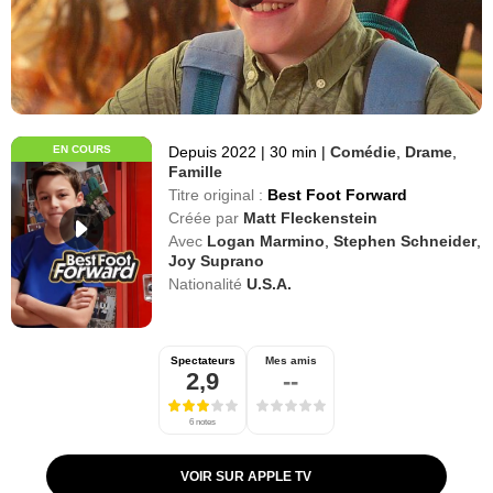
EN COURS
Depuis 2022
|
30 min
|
Comédie
,
Drame
,
Famille
Titre original :
Best Foot Forward
Créée par
Matt Fleckenstein
Avec
Logan Marmino
,
Stephen Schneider
,
Joy Suprano
Nationalité
U.S.A.
Spectateurs
Mes amis
2,9
--
6 notes
VOIR SUR APPLE TV