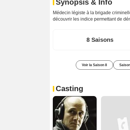
Synopsis & Info
Médecin légiste à la brigade criminel
découvrir les indice permettant de dé
8 Saisons
Voir la Saison 8
Saison
Casting