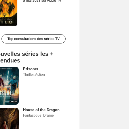
5 mai 2023 sur Apple TV
Top consultations des séries TV
uvelles séries les +
tendues
Prisoner
Thriller
,
Action
House of the Dragon
Fantastique
,
Drame