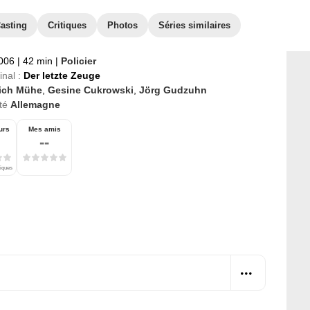
asting
Critiques
Photos
Séries similaires
2006
|
42 min
|
Policier
inal :
Der letzte Zeuge
rich Mühe
,
Gesine Cukrowski
,
Jörg Gudzuhn
té
Allemagne
urs
Mes amis
--
tiques