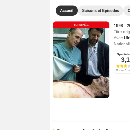
Accueil
Saisons et Episodes
C
TERMINÉE
1998 - 
Titre orig
Avec
Ul
Nationali
Spectate
3,1
28 notes, 5 cri