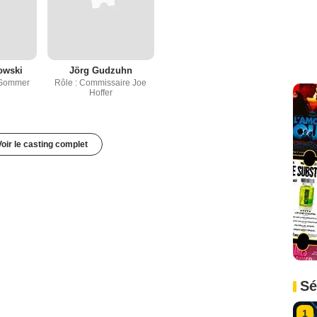
owski
Jörg Gudzuhn
h Sommer
Rôle : Commissaire Joe
Hoffer
Voir le casting complet
Sé
1