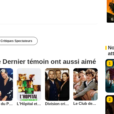
 Critiques Spectateurs
No
at
 Dernier témoin ont aussi aimé
1
2
Le Club des cinq (1996)
Division criminelle
La Loi du Puma
L'Hôpital et Ses Fantômes