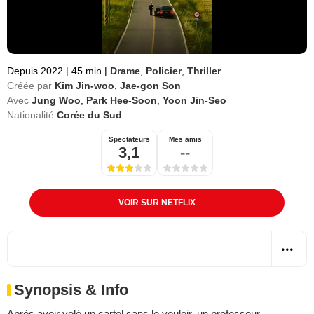
Depuis 2022
|
45 min
|
Drame
,
Policier
,
Thriller
Créée par
Kim Jin-woo
,
Jae-gon Son
Avec
Jung Woo
,
Park Hee-Soon
,
Yoon Jin-Seo
Nationalité
Corée du Sud
Spectateurs
Mes amis
3,1
--
VOIR SUR NETFLIX
Synopsis & Info
Après avoir volé un cartel sans le vouloir, un professeur