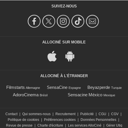
SUIVEZ-NOUS
ALLOCINÉ SUR MOBILE
ALLOCINÉ À L'ÉTRANGER
Filmstarts
SensaCine
Beyazperde
Allemagne
Espagne
Turquie
AdoroCinema
Sensacine México
Brésil
Mexique
Contact
|
Qui sommes-nous
|
Recrutement
|
Publicité
|
CGU
|
CGV
|
Politique de cookies
|
Préférences cookies
|
Données Personnelles
|
Revue de presse
|
Charte d'écriture
|
Les services AlloCiné
|
Gérer Utiq