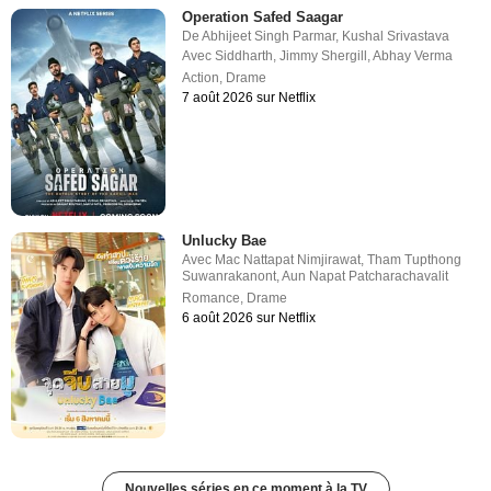
Operation Safed Saagar
De
Abhijeet Singh Parmar
,
Kushal Srivastava
Avec
Siddharth
,
Jimmy Shergill
,
Abhay Verma
Action
,
Drame
7 août 2026 sur Netflix
Unlucky Bae
Avec
Mac Nattapat Nimjirawat
,
Tham Tupthong
Suwanrakanont
,
Aun Napat Patcharachavalit
Romance
,
Drame
6 août 2026 sur Netflix
Nouvelles séries en ce moment à la TV