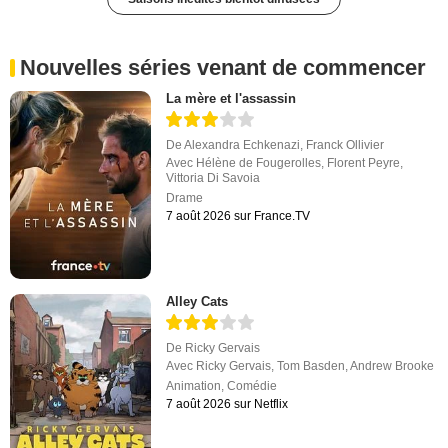
Nouvelles séries venant de commencer
La mère et l'assassin
De
Alexandra Echkenazi
,
Franck Ollivier
Avec
Hélène de Fougerolles
,
Florent Peyre
,
Vittoria Di Savoia
Drame
7 août 2026 sur France.TV
Alley Cats
De
Ricky Gervais
Avec
Ricky Gervais
,
Tom Basden
,
Andrew Brooke
Animation
,
Comédie
7 août 2026 sur Netflix