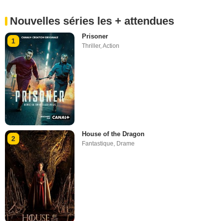
Nouvelles séries les + attendues
Prisoner
1
Thriller
,
Action
House of the Dragon
2
Fantastique
,
Drame