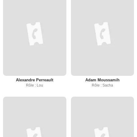
Alexandre Perreault
Adam Moussamih
Rôle : Lou
Rôle : Sacha