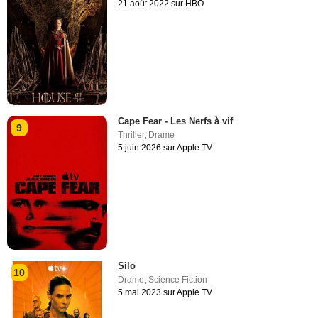
21 août 2022 sur HBO
Cape Fear - Les Nerfs à vif
9
Thriller
,
Drame
5 juin 2026 sur Apple TV
Silo
10
Drame
,
Science Fiction
5 mai 2023 sur Apple TV