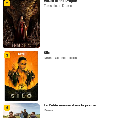
House of the Dragon
2
Fantastique
,
Drame
Silo
3
Drame
,
Science Fiction
La Petite maison dans la prairie
4
Drame