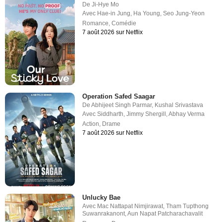
De
Ji-Hye Mo
Avec
Hae-in Jung
,
Ha Young
,
Seo Jung-Yeon
Romance
,
Comédie
7 août 2026 sur Netflix
Operation Safed Saagar
De
Abhijeet Singh Parmar
,
Kushal Srivastava
Avec
Siddharth
,
Jimmy Shergill
,
Abhay Verma
Action
,
Drame
7 août 2026 sur Netflix
Unlucky Bae
Avec
Mac Nattapat Nimjirawat
,
Tham Tupthong
Suwanrakanont
,
Aun Napat Patcharachavalit