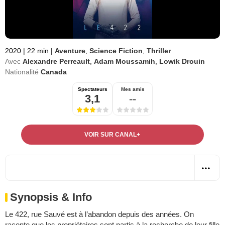
2020
|
22 min
|
Aventure
,
Science Fiction
,
Thriller
Avec
Alexandre Perreault
,
Adam Moussamih
,
Lowik Drouin
Nationalité
Canada
Spectateurs
Mes amis
3,1
--
VOIR SUR CANAL+
Synopsis & Info
Le 422, rue Sauvé est à l’abandon depuis des années. On
raconte que les propriétaires sont partis à la recherche de leur fille