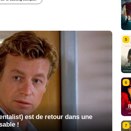
5
6
entalist) est de retour dans une
sable !
7