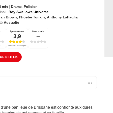
0 min
|
Drame
,
Policier
inal :
Boy Swallows Universe
yan Brown
,
Phoebe Tonkin
,
Anthony LaPaglia
té
Australie
e
Spectateurs
Mes amis
3,9
--
s
355 notes, 42 critiques
SUR NETFLIX
d'une banlieue de Brisbane est confronté aux dures
rs imminents qui menacent sa famille.