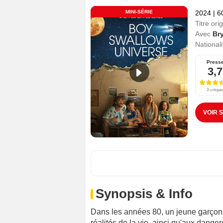
MINI-SÉRIE
2024
|
6
Titre orig
Avec
Br
Nationali
Press
3,7
3 critique
VOIR 
Synopsis & Info
Dans les années 80, un jeune garçon 
réalités de la vie, ainsi qu'aux dange