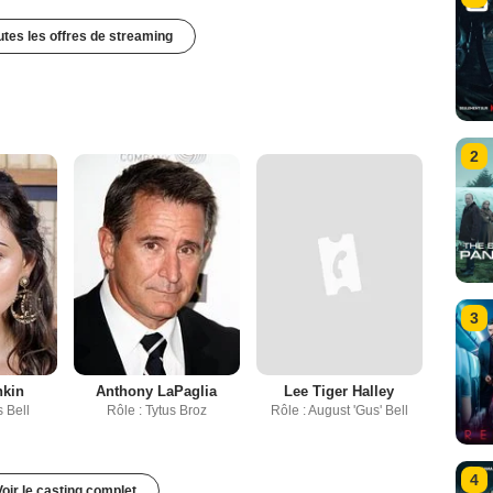
outes les offres de streaming
2
3
nkin
Anthony LaPaglia
Lee Tiger Halley
s Bell
Rôle : Tytus Broz
Rôle : August 'Gus' Bell
4
Voir le casting complet