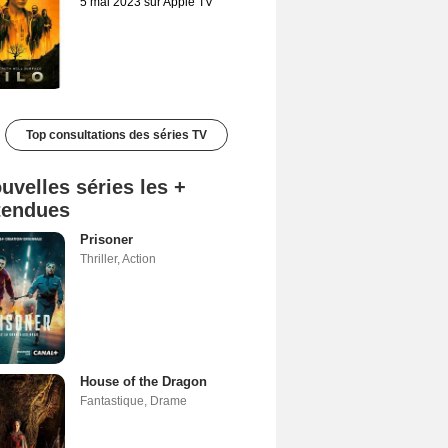
5 mai 2023 sur Apple TV
Top consultations des séries TV
uvelles séries les +
tendues
Prisoner
Thriller
,
Action
House of the Dragon
Fantastique
,
Drame