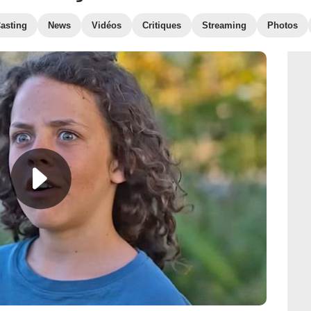
asting
News
Vidéos
Critiques
Streaming
Photos