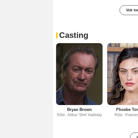
Voir t
Casting
Bryan Brown
Phoebe To
Rôle : Arthur 'Slim' Halliday
Rôle : France