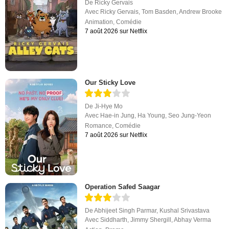
De
Ricky Gervais
Avec
Ricky Gervais
,
Tom Basden
,
Andrew Brooke
Animation
,
Comédie
7 août 2026 sur Netflix
Our Sticky Love
De
Ji-Hye Mo
Avec
Hae-in Jung
,
Ha Young
,
Seo Jung-Yeon
Romance
,
Comédie
7 août 2026 sur Netflix
Operation Safed Saagar
De
Abhijeet Singh Parmar
,
Kushal Srivastava
Avec
Siddharth
,
Jimmy Shergill
,
Abhay Verma