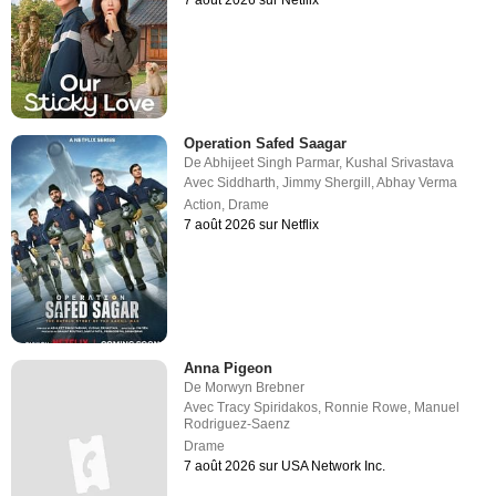
Operation Safed Saagar
De
Abhijeet Singh Parmar
,
Kushal Srivastava
Avec
Siddharth
,
Jimmy Shergill
,
Abhay Verma
Action
,
Drame
7 août 2026 sur Netflix
Anna Pigeon
De
Morwyn Brebner
Avec
Tracy Spiridakos
,
Ronnie Rowe
,
Manuel
Rodriguez-Saenz
Drame
7 août 2026 sur USA Network Inc.