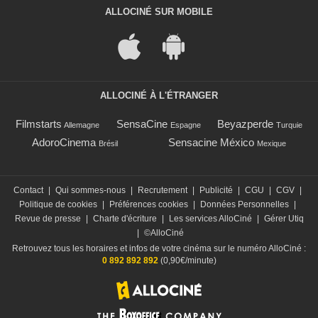
ALLOCINÉ SUR MOBILE
ALLOCINÉ À L'ÉTRANGER
Filmstarts
SensaCine
Beyazperde
Allemagne
Espagne
Turquie
AdoroCinema
Sensacine México
Brésil
Mexique
Contact
|
Qui sommes-nous
|
Recrutement
|
Publicité
|
CGU
|
CGV
|
Politique de cookies
|
Préférences cookies
|
Données Personnelles
|
Revue de presse
|
Charte d'écriture
|
Les services AlloCiné
|
Gérer Utiq
|
©AlloCiné
Retrouvez tous les horaires et infos de votre cinéma sur le numéro AlloCiné :
0 892 892 892
(0,90€/minute)