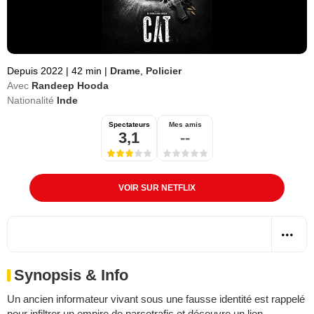
Depuis 2022
|
42 min
|
Drame
,
Policier
Avec
Randeep Hooda
Nationalité
Inde
Spectateurs
Mes amis
3,1
--
VOIR SUR NETFLIX
Synopsis & Info
Un ancien informateur vivant sous une fausse identité est rappelé
pour infiltrer un empire de narcotrafic et découvre un lien