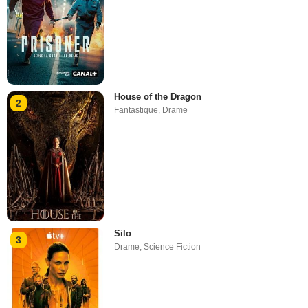
House of the Dragon
2
Fantastique
,
Drame
Silo
3
Drame
,
Science Fiction