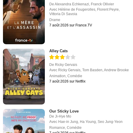
De
Alexandra Echkenazi
,
Franck Ollivier
Avec
Hélène de Fougerolles
,
Florent Peyre
,
Vittoria Di Savoia
Drame
7 août 2026 sur France.TV
Alley Cats
De
Ricky Gervais
Avec
Ricky Gervais
,
Tom Basden
,
Andrew Brooke
Animation
,
Comédie
7 août 2026 sur Netflix
Our Sticky Love
De
Ji-Hye Mo
Avec
Hae-in Jung
,
Ha Young
,
Seo Jung-Yeon
Romance
,
Comédie
7 août 2026 sur Netflix