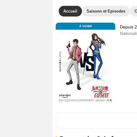
Accueil
Saisons et Episodes
C
À VENIR
Depuis 
Nationali