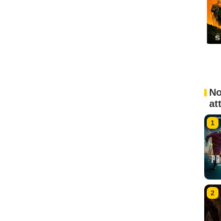
No
at
1
2