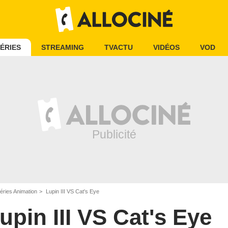
ÉRIES
STREAMING
TVACTU
VIDÉOS
VOD
éries Animation
Lupin III VS Cat's Eye
upin III VS Cat's Eye