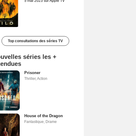
5 mai 2023 sur Apple TV
Top consultations des séries TV
uvelles séries les +
tendues
Prisoner
Thriller
,
Action
House of the Dragon
Fantastique
,
Drame