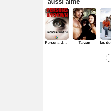
aussi aimé
Persons Unknown
Tarzán