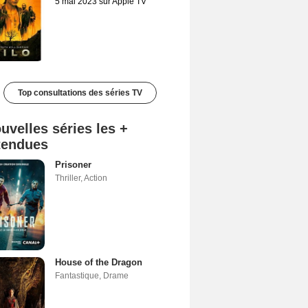
5 mai 2023 sur Apple TV
Top consultations des séries TV
uvelles séries les +
tendues
Prisoner
Thriller
,
Action
House of the Dragon
Fantastique
,
Drame