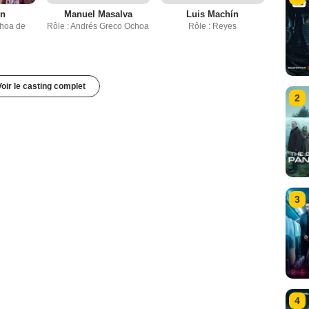
en
Manuel Masalva
Luis Machín
choa de
Rôle : Andrés Greco Ochoa
Rôle : Reyes
Voir le casting complet
2
3
4