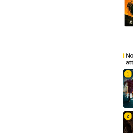
No
at
1
2