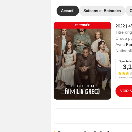
Accueil
Saisons et Episodes
C
TERMINÉE
2022
|
4
Titre orig
Créée p
Avec
Fe
Nationali
Spectate
3,1
2 notes, 1 cri
VOIR 