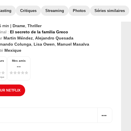
asting
Critiques
Streaming
Photos
Séries similaires
5 min
|
Drame
,
Thriller
inal :
El secreto de la familia Greco
ar
Martin Méndez
,
Alejandro Quesada
rnando Colunga
,
Lisa Owen
,
Manuel Masalva
té
Mexique
urs
Mes amis
--
tique
SUR NETFLIX