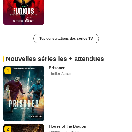
Top consultations des séries TV
Nouvelles séries les + attendues
Prisoner
1
Thriller
,
Action
House of the Dragon
2
Fantastique
,
Drame