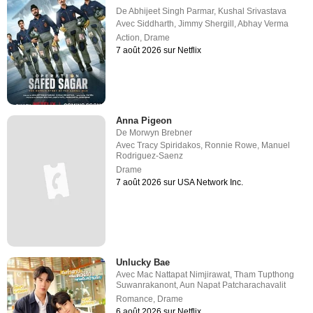
De
Abhijeet Singh Parmar
,
Kushal Srivastava
Avec
Siddharth
,
Jimmy Shergill
,
Abhay Verma
Action
,
Drame
7 août 2026 sur Netflix
Anna Pigeon
De
Morwyn Brebner
Avec
Tracy Spiridakos
,
Ronnie Rowe
,
Manuel
Rodriguez-Saenz
Drame
7 août 2026 sur USA Network Inc.
Unlucky Bae
Avec
Mac Nattapat Nimjirawat
,
Tham Tupthong
Suwanrakanont
,
Aun Napat Patcharachavalit
Romance
,
Drame
6 août 2026 sur Netflix