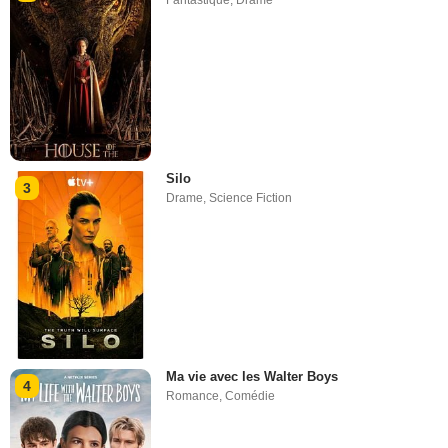
Silo
3
Drame
,
Science Fiction
Ma vie avec les Walter Boys
4
Romance
,
Comédie