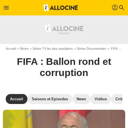
profil
menu
search
Accueil
Séries
Séries TV les plus populaires
Séries Documentaire
FIFA : Ballon rond et corruption
FIFA : Ballon rond et
corruption
Accueil
Saisons et Episodes
News
Vidéos
Critiqu