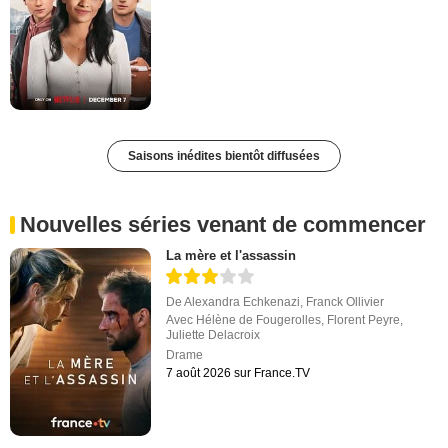
Saisons inédites bientôt diffusées
Nouvelles séries venant de commencer
La mère et l'assassin
De
Alexandra Echkenazi
,
Franck Ollivier
Avec
Hélène de Fougerolles
,
Florent Peyre
,
Juliette Delacroix
Drame
7 août 2026 sur France.TV