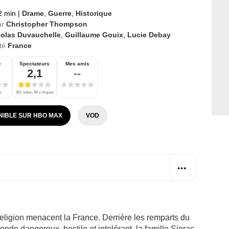
2 min
|
Drame
,
Guerre
,
Historique
ar
Christopher Thompson
colas Duvauchelle
,
Guillaume Gouix
,
Lucie Debay
té
France
e
Spectateurs
Mes amis
2,1
--
s
362 notes, 98 critiques
NIBLE SUR HBO MAX
VOD
eligion menacent la France. Derrière les remparts du
e dangereux, hostile et intolérant, la famille Siorac