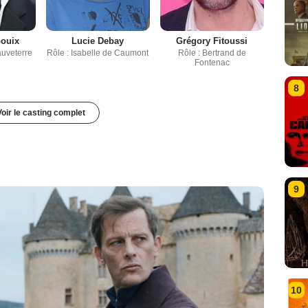
Gouix
Lucie Debay
Grégory Fitoussi
auveterre
Rôle : Isabelle de Caumont
Rôle : Bertrand de
Fontenac
8
Voir le casting complet
9
10