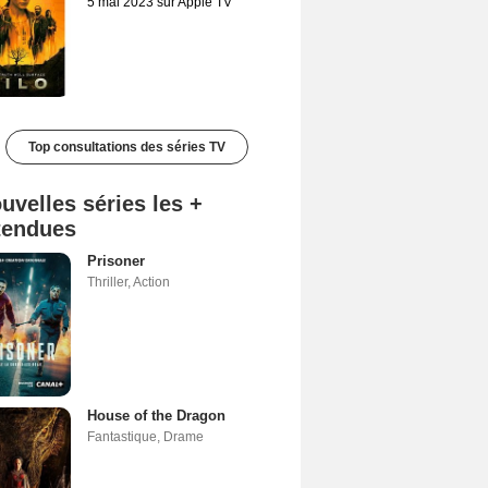
5 mai 2023 sur Apple TV
Top consultations des séries TV
uvelles séries les +
tendues
Prisoner
Thriller
,
Action
House of the Dragon
Fantastique
,
Drame