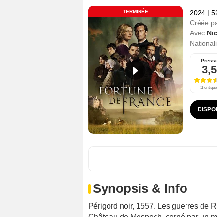
TERMINÉE
2024
|
5
Créée p
Avec
Ni
Nationali
Press
3,5
11 critique
DISPO
Synopsis & Info
Périgord noir, 1557. Les guerres de R
Château de Mespech, cerné par un mond