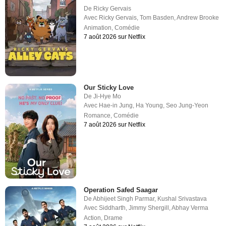
De
Ricky Gervais
Avec
Ricky Gervais
,
Tom Basden
,
Andrew Brooke
Animation
,
Comédie
7 août 2026 sur Netflix
Our Sticky Love
De
Ji-Hye Mo
Avec
Hae-in Jung
,
Ha Young
,
Seo Jung-Yeon
Romance
,
Comédie
7 août 2026 sur Netflix
Operation Safed Saagar
De
Abhijeet Singh Parmar
,
Kushal Srivastava
Avec
Siddharth
,
Jimmy Shergill
,
Abhay Verma
Action
,
Drame