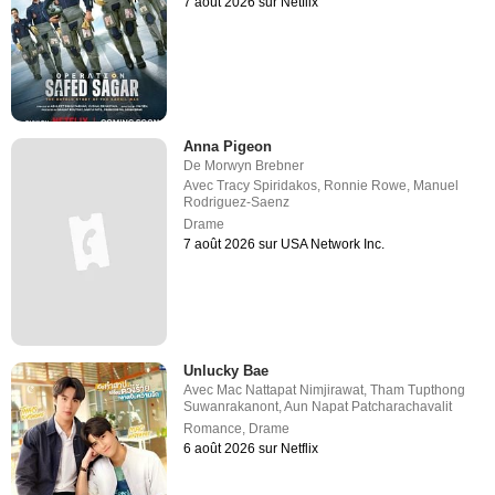
7 août 2026 sur Netflix
Anna Pigeon
De
Morwyn Brebner
Avec
Tracy Spiridakos
,
Ronnie Rowe
,
Manuel
Rodriguez-Saenz
Drame
7 août 2026 sur USA Network Inc.
Unlucky Bae
Avec
Mac Nattapat Nimjirawat
,
Tham Tupthong
Suwanrakanont
,
Aun Napat Patcharachavalit
Romance
,
Drame
6 août 2026 sur Netflix