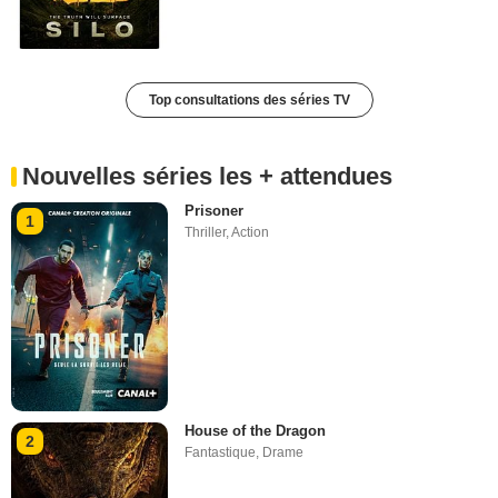
Top consultations des séries TV
Nouvelles séries les + attendues
Prisoner
1
Thriller
,
Action
House of the Dragon
2
Fantastique
,
Drame