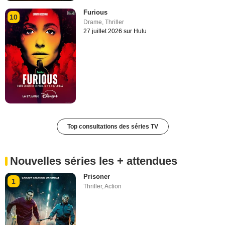
Furious
10
Drame
,
Thriller
27 juillet 2026 sur Hulu
Top consultations des séries TV
Nouvelles séries les + attendues
Prisoner
1
Thriller
,
Action