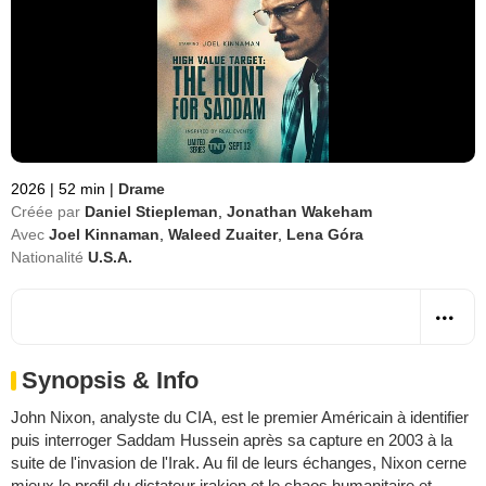
2026
|
52 min
|
Drame
Créée par
Daniel Stiepleman
,
Jonathan Wakeham
Avec
Joel Kinnaman
,
Waleed Zuaiter
,
Lena Góra
Nationalité
U.S.A.
Synopsis & Info
John Nixon, analyste du CIA, est le premier Américain à identifier
puis interroger Saddam Hussein après sa capture en 2003 à la
suite de l'invasion de l'Irak. Au fil de leurs échanges, Nixon cerne
mieux le profil du dictateur irakien et le chaos humanitaire et