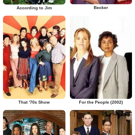
Becker
According to Jim
That '70s Show
For the People (2002)