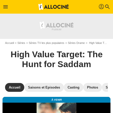
profil
menu
search
Accueil
Séries
Séries TV les plus populaires
Séries Drame
High Value Target: The Hunt for Saddam
High Value Target: The
Hunt for Saddam
Accueil
Saisons et Episodes
Casting
Photos
Séri
À VENIR