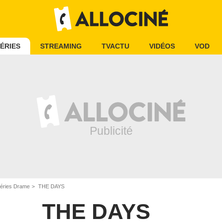
ÉRIES
STREAMING
TVACTU
VIDÉOS
VOD
éries Drame
THE DAYS
THE DAYS