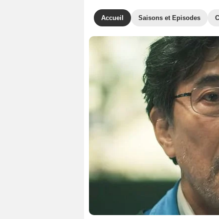
Accueil
Saisons et Episodes
C