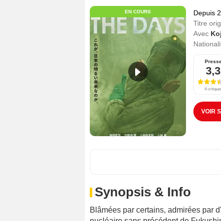
EN COURS
Depuis 
Titre orig
Avec
Ko
Nationali
Press
3,3
6 critique
VOIR 
Synopsis & Info
Blâmées par certains, admirées par d
nucléaire sans précédent de Fukushima