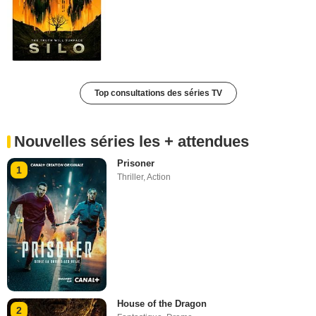
Top consultations des séries TV
Nouvelles séries les + attendues
Prisoner
1
Thriller
,
Action
House of the Dragon
2