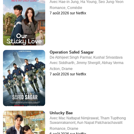
Avec
Hae-in Jung
,
Ha Young
,
Seo Jung-Yeon
Romance
,
Comédie
7 août 2026 sur Netflix
Operation Safed Saagar
De
Abhijeet Singh Parmar
,
Kushal Srivastava
Avec
Siddharth
,
Jimmy Shergill
,
Abhay Verma
Action
,
Drame
7 août 2026 sur Netflix
Unlucky Bae
Avec
Mac Nattapat Nimjirawat
,
Tham Tupthong
Suwanrakanont
,
Aun Napat Patcharachavalit
Romance
,
Drame