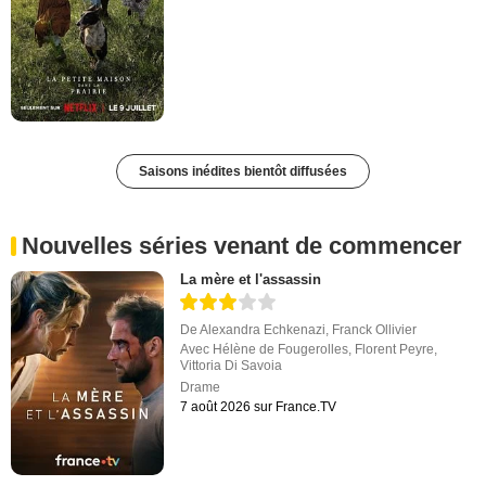
Saisons inédites bientôt diffusées
Nouvelles séries venant de commencer
La mère et l'assassin
De
Alexandra Echkenazi
,
Franck Ollivier
Avec
Hélène de Fougerolles
,
Florent Peyre
,
Vittoria Di Savoia
Drame
7 août 2026 sur France.TV