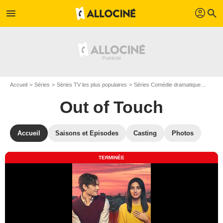
profil
menu
search
Accueil
Séries
Séries TV les plus populaires
Séries Comédie dramatique
Out o
Out of Touch
Accueil
Saisons et Episodes
Casting
Photos
TERMINÉE