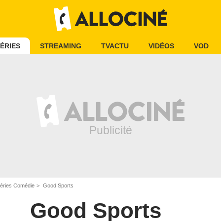
ÉRIES
STREAMING
TVACTU
VIDÉOS
VOD
éries Comédie
Good Sports
Good Sports