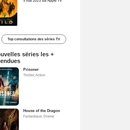
5 mai 2023 sur Apple TV
Top consultations des séries TV
uvelles séries les +
tendues
Prisoner
Thriller
,
Action
House of the Dragon
Fantastique
,
Drame