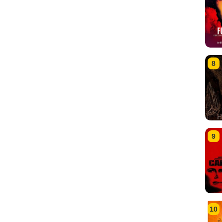
8
9
10