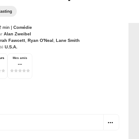
asting
2 min
|
Comédie
ar
Alan Zweibel
rrah Fawcett
,
Ryan O'Neal
,
Lane Smith
té
U.S.A.
urs
Mes amis
--