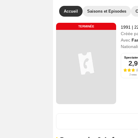
Accueil
Saisons et Episodes
C
TERMINÉE
1991
|
2
Créée p
Avec
Fa
Nationali
Spectate
2,9
2 notes