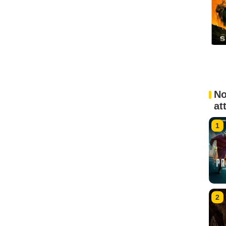
No
at
1
2