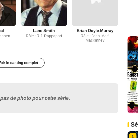
al
Lane Smith
Brian Doyle-Murray
Tannen
Rôle : R.J. Rappaport
Rôle : John 'Mac'
MacKinney
Voir le casting complet
pas de photo pour cette série.
Sé
1