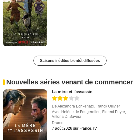
Saisons inédites bientôt diffusées
Nouvelles séries venant de commencer
La mère et l'assassin
De
Alexandra Echkenazi
,
Franck Ollivier
Avec
Hélène de Fougerolles
,
Florent Peyre
,
Vittoria Di Savoia
Drame
7 août 2026 sur France.TV