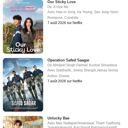
Our Sticky Love
De
Ji-Hye Mo
Avec
Hae-in Jung
,
Ha Young
,
Seo Jung-Yeon
Romance
,
Comédie
7 août 2026 sur Netflix
Operation Safed Saagar
De
Abhijeet Singh Parmar
,
Kushal Srivastava
Avec
Siddharth
,
Jimmy Shergill
,
Abhay Verma
Action
,
Drame
7 août 2026 sur Netflix
Unlucky Bae
Avec
Mac Nattapat Nimjirawat
,
Tham Tupthong
Suwanrakanont
,
Aun Napat Patcharachavalit