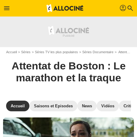
profil
menu
search
Accueil
Séries
Séries TV les plus populaires
Séries Documentaire
Attentat de Boston : Le marathon et la traque
Attentat de Boston : Le
marathon et la traque
Accueil
Saisons et Episodes
News
Vidéos
Critiqu