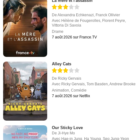
La mère et l'assassin
De
Alexandra Echkenazi
,
Franck Ollivier
Avec
Hélène de Fougerolles
,
Florent Peyre
,
Vittoria Di Savoia
Drame
7 août 2026 sur France.TV
Alley Cats
De
Ricky Gervais
Avec
Ricky Gervais
,
Tom Basden
,
Andrew Brooke
Animation
,
Comédie
7 août 2026 sur Netflix
Our Sticky Love
De
Ji-Hye Mo
Avec
Hae-in Jung
,
Ha Young
,
Seo Jung-Yeon