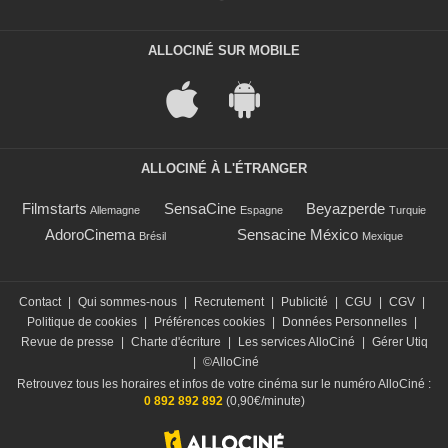
ALLOCINÉ SUR MOBILE
ALLOCINÉ À L'ÉTRANGER
Filmstarts
SensaCine
Beyazperde
Allemagne
Espagne
Turquie
AdoroCinema
Sensacine México
Brésil
Mexique
Contact
|
Qui sommes-nous
|
Recrutement
|
Publicité
|
CGU
|
CGV
|
Politique de cookies
|
Préférences cookies
|
Données Personnelles
|
Revue de presse
|
Charte d'écriture
|
Les services AlloCiné
|
Gérer Utiq
|
©AlloCiné
Retrouvez tous les horaires et infos de votre cinéma sur le numéro AlloCiné :
0 892 892 892
(0,90€/minute)