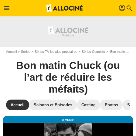
profil
menu
search
Accueil
Séries
Séries TV les plus populaires
Séries Comédie
Bon matin Chuck (ou l’art de réduire les méfaits)
Bon matin Chuck (ou
l’art de réduire les
méfaits)
Accueil
Saisons et Episodes
Casting
Photos
Séri
À VENIR