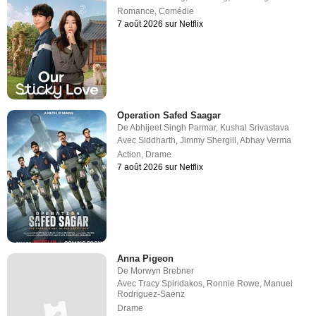
Romance
,
Comédie
7 août 2026 sur Netflix
Operation Safed Saagar
De
Abhijeet Singh Parmar
,
Kushal Srivastava
Avec
Siddharth
,
Jimmy Shergill
,
Abhay Verma
Action
,
Drame
7 août 2026 sur Netflix
Anna Pigeon
De
Morwyn Brebner
Avec
Tracy Spiridakos
,
Ronnie Rowe
,
Manuel
Rodriguez-Saenz
Drame