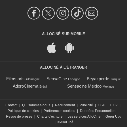
ALLOCINÉ SUR MOBILE
ALLOCINÉ À L'ÉTRANGER
Filmstarts
SensaCine
Beyazperde
Allemagne
Espagne
Turquie
AdoroCinema
Sensacine México
Brésil
Mexique
Contact
|
Qui sommes-nous
|
Recrutement
|
Publicité
|
CGU
|
CGV
|
Politique de cookies
|
Préférences cookies
|
Données Personnelles
|
Revue de presse
|
Charte d'écriture
|
Les services AlloCiné
|
Gérer Utiq
|
©AlloCiné