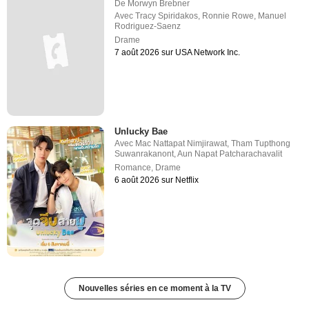
De
Morwyn Brebner
Avec
Tracy Spiridakos
,
Ronnie Rowe
,
Manuel
Rodriguez-Saenz
Drame
7 août 2026 sur USA Network Inc.
Unlucky Bae
Avec
Mac Nattapat Nimjirawat
,
Tham Tupthong
Suwanrakanont
,
Aun Napat Patcharachavalit
Romance
,
Drame
6 août 2026 sur Netflix
Nouvelles séries en ce moment à la TV