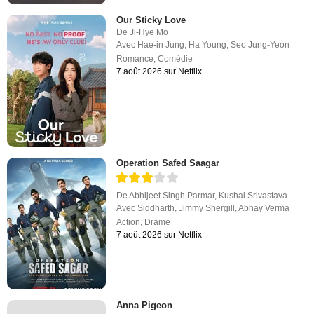
Our Sticky Love
De
Ji-Hye Mo
Avec
Hae-in Jung
,
Ha Young
,
Seo Jung-Yeon
Romance
,
Comédie
7 août 2026 sur Netflix
Operation Safed Saagar
De
Abhijeet Singh Parmar
,
Kushal Srivastava
Avec
Siddharth
,
Jimmy Shergill
,
Abhay Verma
Action
,
Drame
7 août 2026 sur Netflix
Anna Pigeon