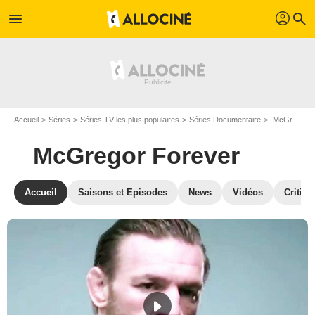
profil
menu
search
Accueil
Séries
Séries TV les plus populaires
Séries Documentaire
McGregor Forever
McGregor Forever
Accueil
Saisons et Episodes
News
Vidéos
Critiqu