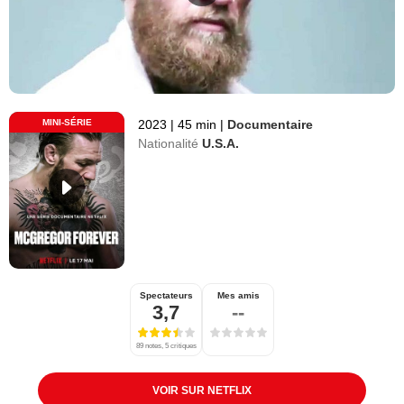
MINI-SÉRIE
2023
|
45 min
|
Documentaire
Nationalité
U.S.A.
Spectateurs
Mes amis
3,7
--
89 notes, 5 critiques
VOIR SUR NETFLIX