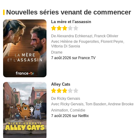
Nouvelles séries venant de commencer
La mère et l'assassin
De
Alexandra Echkenazi
,
Franck Ollivier
Avec
Hélène de Fougerolles
,
Florent Peyre
,
Vittoria Di Savoia
Drame
7 août 2026 sur France.TV
Alley Cats
De
Ricky Gervais
Avec
Ricky Gervais
,
Tom Basden
,
Andrew Brooke
Animation
,
Comédie
7 août 2026 sur Netflix