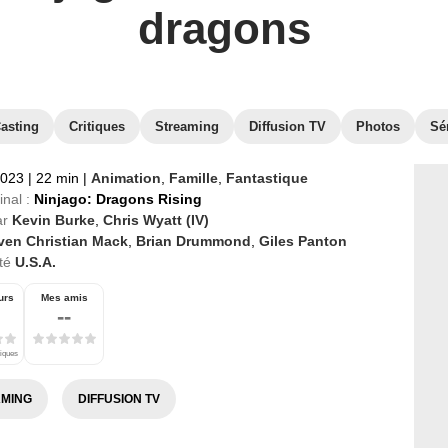
dragons
asting
Critiques
Streaming
Diffusion TV
Photos
Sé
2023
|
22 min
|
Animation
,
Famille
,
Fantastique
inal :
Ninjago: Dragons Rising
ar
Kevin Burke
,
Chris Wyatt (IV)
ven Christian Mack
,
Brian Drummond
,
Giles Panton
té
U.S.A.
urs
Mes amis
--
tiques
MING
DIFFUSION TV