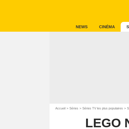
NEWS
CINÉMA
S
Accueil
Séries
Séries TV les plus populaires
S
LEGO N