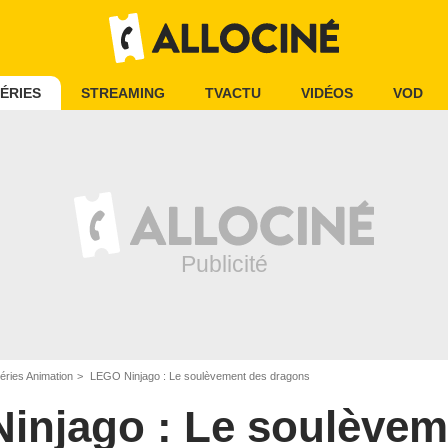
ÉRIES
STREAMING
TVACTU
VIDÉOS
VOD
éries Animation
LEGO Ninjago : Le soulèvement des dragons
injago : Le soulèvem