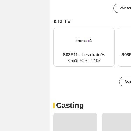
Voir t
A la TV
S03E11 - Les drainés
8 août 2026 - 17:05
Voi
Casting