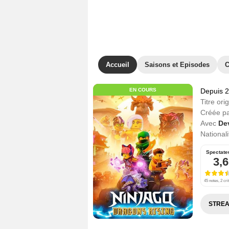
Accueil
Saisons et Episodes
C
EN COURS
Depuis 
Titre orig
Créée p
Avec
De
Nationali
Spectate
3,6
45 notes, 2 cri
STREA