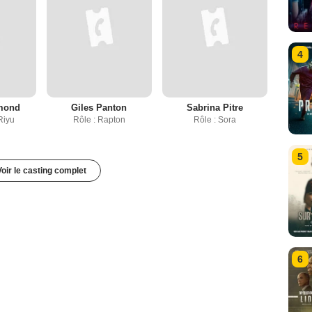
4
mond
Giles Panton
Sabrina Pitre
Riyu
Rôle : Rapton
Rôle : Sora
5
Voir le casting complet
6