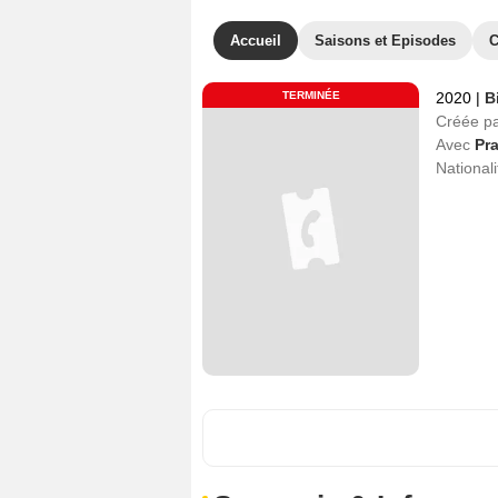
Accueil
Saisons et Episodes
C
TERMINÉE
2020
|
B
Créée p
Avec
Pr
Nationali