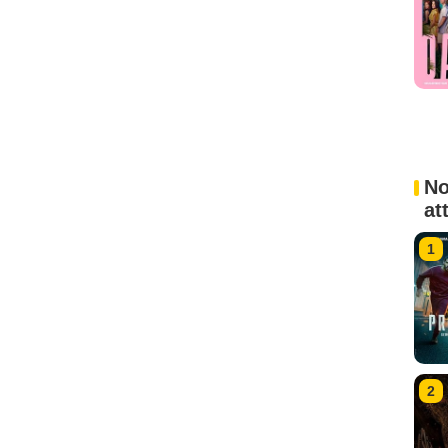
No
at
1
2