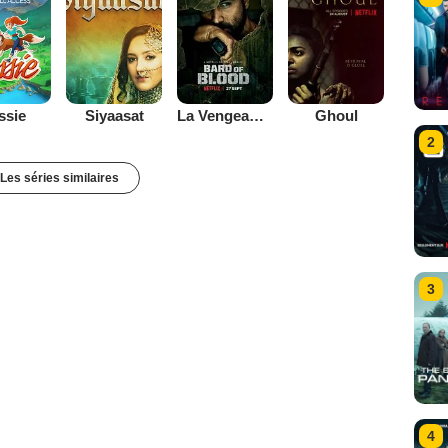
ssie
Siyaasat
La Vengeance du professeur
Ghoul
2
Les séries similaires
3
4