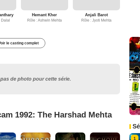
anthary
Hemant Kher
Anjali Barot
 Dalal
Rôle : Ashwin Mehta
Rôle : Jyoti Mehta
Voir le casting complet
pas de photo pour cette série.
cam 1992: The Harshad Mehta
Sé
1