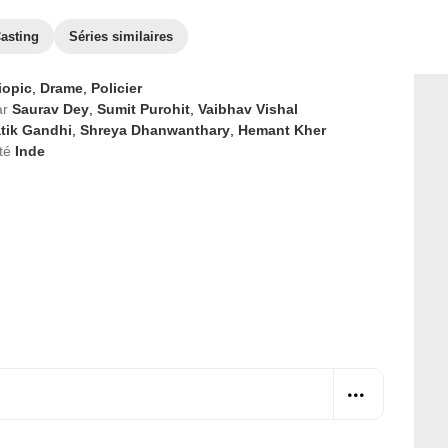
asting
Séries similaires
iopic
,
Drame
,
Policier
ar
Saurav Dey
,
Sumit Purohit
,
Vaibhav Vishal
atik Gandhi
,
Shreya Dhanwanthary
,
Hemant Kher
té
Inde