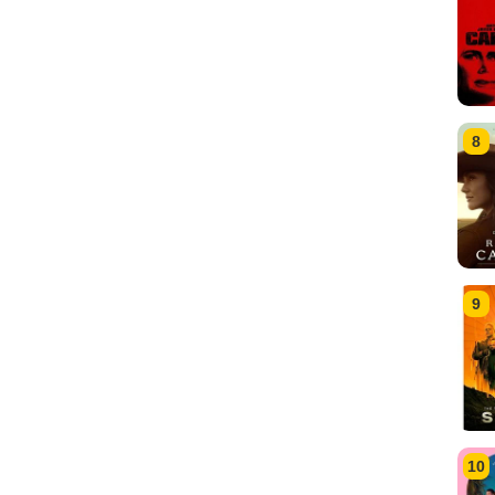
8
9
10