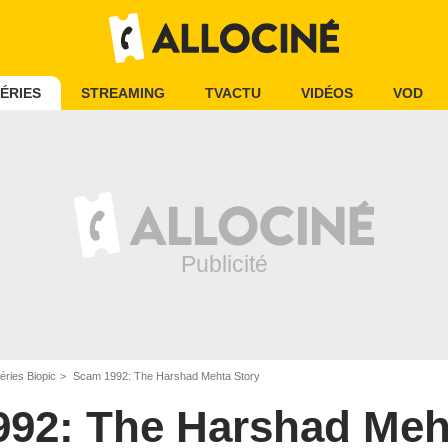
ÉRIES
STREAMING
TVACTU
VIDÉOS
VOD
éries Biopic
Scam 1992: The Harshad Mehta Story
92: The Harshad Meh