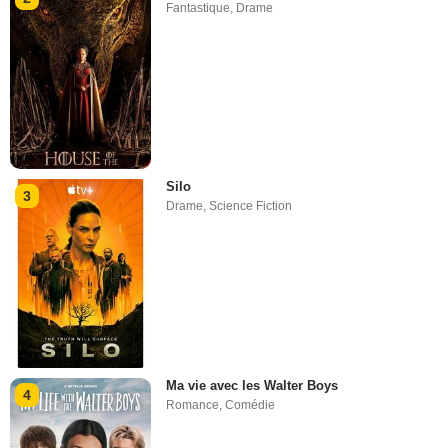
Fantastique
,
Drame
Silo
3
Drame
,
Science Fiction
Ma vie avec les Walter Boys
4
Romance
,
Comédie