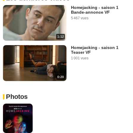
Homejacking - saison 1
Bande-annonce VF
5 467 vues
1:12
Homejacking - saison 1
Teaser VF
1 001 vues
0:20
Photos