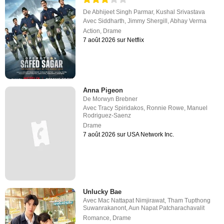
De
Abhijeet Singh Parmar
,
Kushal Srivastava
Avec
Siddharth
,
Jimmy Shergill
,
Abhay Verma
Action
,
Drame
7 août 2026 sur Netflix
Anna Pigeon
De
Morwyn Brebner
Avec
Tracy Spiridakos
,
Ronnie Rowe
,
Manuel
Rodriguez-Saenz
Drame
7 août 2026 sur USA Network Inc.
Unlucky Bae
Avec
Mac Nattapat Nimjirawat
,
Tham Tupthong
Suwanrakanont
,
Aun Napat Patcharachavalit
Romance
,
Drame