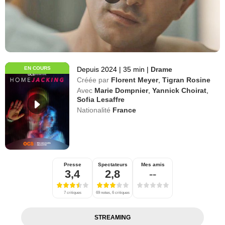
EN COURS
Depuis 2024
|
35 min
|
Drame
Créée par
Florent Meyer
,
Tigran Rosine
Avec
Marie Dompnier
,
Yannick Choirat
,
Sofia Lesaffre
Nationalité
France
Presse
Spectateurs
Mes amis
3,4
2,8
--
7 critiques
69 notes, 6 critiques
STREAMING