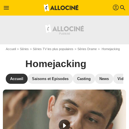
profil
menu
search
Accueil
Séries
Séries TV les plus populaires
Séries Drame
Homejacking
Homejacking
Accueil
Saisons et Episodes
Casting
News
Vidéo