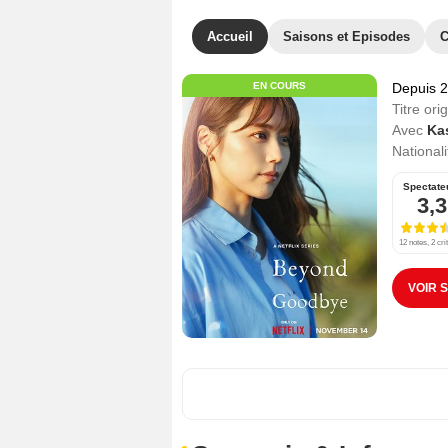
Accueil
Saisons et Episodes
C
EN COURS
Depuis 
Titre orig
Avec
Ka
Nationali
Spectate
3,3
12 notes, 2 cri
VOIR 