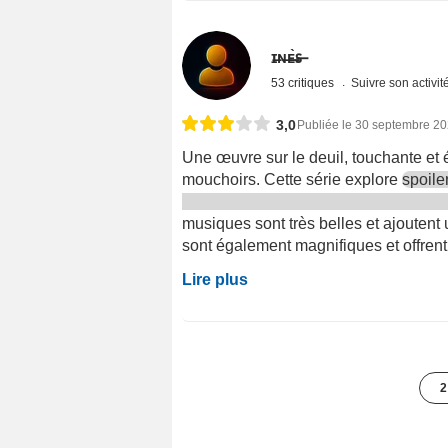
ɪ̶ɴ̶ᴇ̶̶̀ꜱ̶
53 critiques
Suivre son activit
3,0
Publiée le 30 septembre 2
Une œuvre sur le deuil, touchante et
mouchoirs. Cette série explore
spoile
musiques sont très belles et ajoutent
sont également magnifiques et offrent 
Lire plus
2