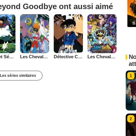
eyond Goodbye ont aussi aimé
No
Belle et Sébastien (1981)
Les Chevaliers du Zodiaque
Détective Conan
Les Chevaliers du Zodiaque : Chapitre Hadès - Le Sanctuaire
at
1
Les séries similaires
2