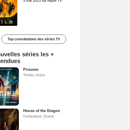
5 mai 2023 sur Apple TV
Top consultations des séries TV
uvelles séries les +
tendues
Prisoner
Thriller
,
Action
House of the Dragon
Fantastique
,
Drame