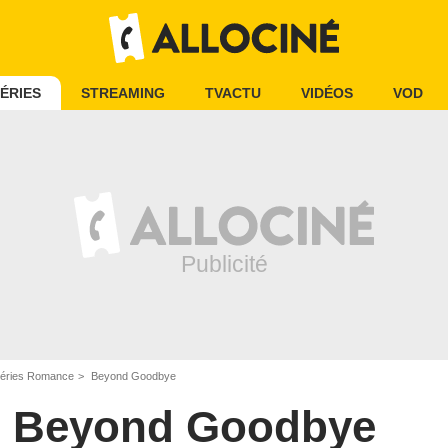
ÉRIES
STREAMING
TVACTU
VIDÉOS
VOD
éries Romance
Beyond Goodbye
Beyond Goodbye