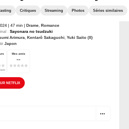
asting
Critiques
Streaming
Photos
Séries similaires
2024
|
47 min
|
Drame
,
Romance
inal :
Sayonara no tsudzuki
sumi Arimura
,
Kentarô Sakaguchi
,
Yuki Saito (II)
té
Japon
urs
Mes amis
--
tiques
SUR NETFLIX