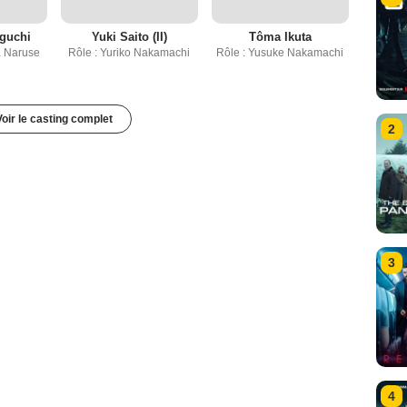
guchi
Yuki Saito (II)
Tôma Ikuta
a Naruse
Rôle : Yuriko Nakamachi
Rôle : Yusuke Nakamachi
Voir le casting complet
2
3
4