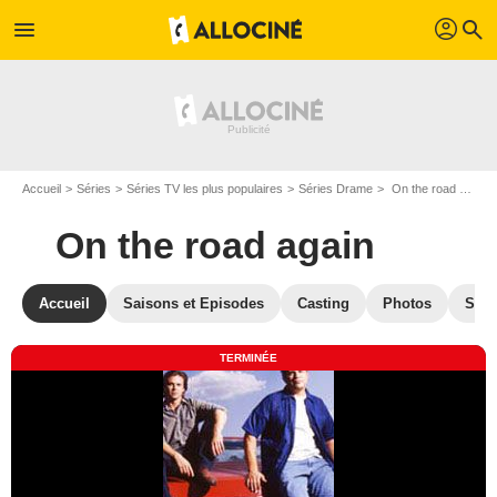
profil
menu
search
Accueil
Séries
Séries TV les plus populaires
Séries Drame
On the road again
On the road again
Accueil
Saisons et Episodes
Casting
Photos
Séri
TERMINÉE