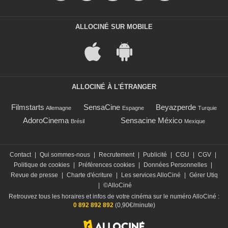
ALLOCINÉ SUR MOBILE
ALLOCINÉ À L'ÉTRANGER
Filmstarts
SensaCine
Beyazperde
Allemagne
Espagne
Turquie
AdoroCinema
Sensacine México
Brésil
Mexique
Contact
|
Qui sommes-nous
|
Recrutement
|
Publicité
|
CGU
|
CGV
|
Politique de cookies
|
Préférences cookies
|
Données Personnelles
|
Revue de presse
|
Charte d'écriture
|
Les services AlloCiné
|
Gérer Utiq
|
©AlloCiné
Retrouvez tous les horaires et infos de votre cinéma sur le numéro AlloCiné :
0 892 892 892
(0,90€/minute)