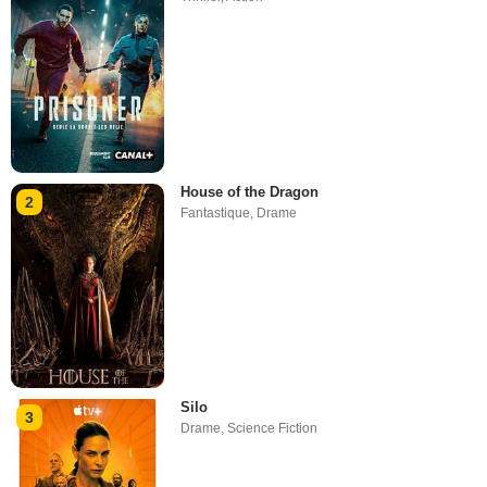
House of the Dragon
2
Fantastique
,
Drame
Silo
3
Drame
,
Science Fiction