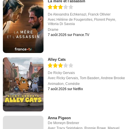
La mère et l'assassin
De
Alexandra Echkenazi
,
Franck Ollivier
Avec
Hélène de Fougerolles
,
Florent Peyre
,
Vittoria Di Savoia
Drame
7 août 2026 sur France.TV
Alley Cats
De
Ricky Gervais
Avec
Ricky Gervais
,
Tom Basden
,
Andrew Brooke
Animation
,
Comédie
7 août 2026 sur Netflix
Anna Pigeon
De
Morwyn Brebner
Avec
Tracy Spiridakos
,
Ronnie Rowe
,
Manuel