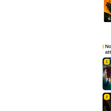
No
at
1
2