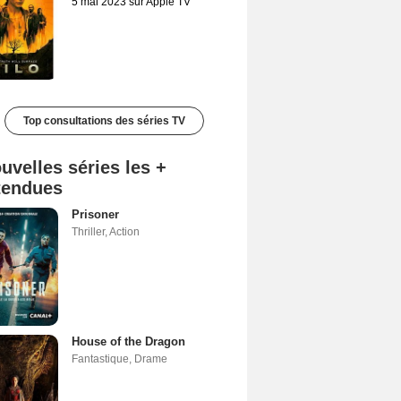
5 mai 2023 sur Apple TV
Top consultations des séries TV
uvelles séries les +
tendues
Prisoner
Thriller
,
Action
House of the Dragon
Fantastique
,
Drame