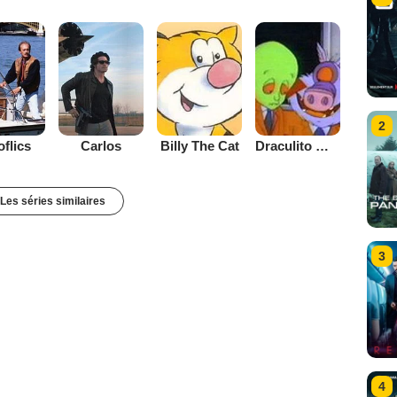
2
oflics
Carlos
Billy The Cat
Draculito mon Saigneur
Les séries similaires
3
4