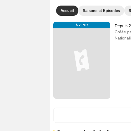
Accueil
Saisons et Episodes
S
À VENIR
Depuis 
Créée p
Nationali