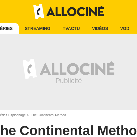
ÉRIES
STREAMING
TVACTU
VIDÉOS
VOD
éries Espionnage
The Continental Method
he Continental Meth