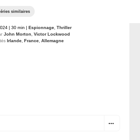
éries similaires
2024
|
30 min
|
Espionnage
,
Thriller
ar
John Morton
,
Victor Lockwood
tés
Irlande
,
France
,
Allemagne