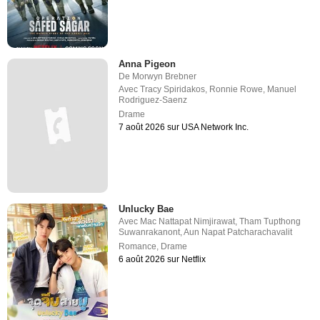
Anna Pigeon
De
Morwyn Brebner
Avec
Tracy Spiridakos
,
Ronnie Rowe
,
Manuel
Rodriguez-Saenz
Drame
7 août 2026 sur USA Network Inc.
Unlucky Bae
Avec
Mac Nattapat Nimjirawat
,
Tham Tupthong
Suwanrakanont
,
Aun Napat Patcharachavalit
Romance
,
Drame
6 août 2026 sur Netflix