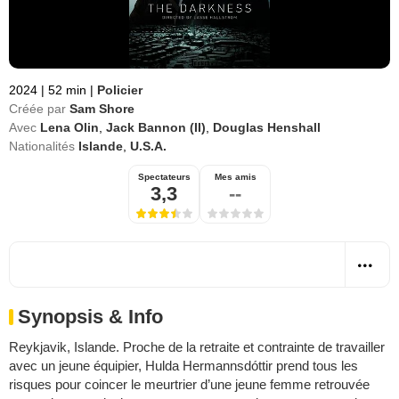
2024
|
52 min
|
Policier
Créée par
Sam Shore
Avec
Lena Olin
,
Jack Bannon (II)
,
Douglas Henshall
Nationalités
Islande
,
U.S.A.
Spectateurs
Mes amis
3,3
--
Synopsis & Info
Reykjavik, Islande. Proche de la retraite et contrainte de travailler
avec un jeune équipier, Hulda Hermannsdóttir prend tous les
risques pour coincer le meurtrier d’une jeune femme retrouvée