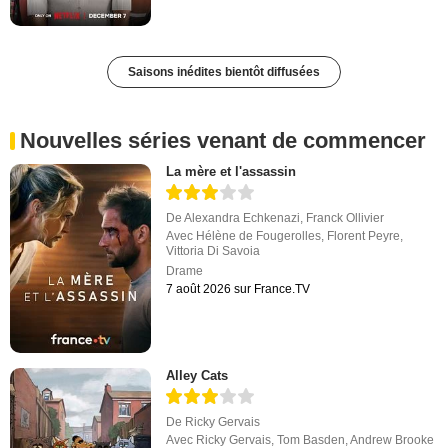
Saisons inédites bientôt diffusées
Nouvelles séries venant de commencer
La mère et l'assassin
De
Alexandra Echkenazi
,
Franck Ollivier
Avec
Hélène de Fougerolles
,
Florent Peyre
,
Vittoria Di Savoia
Drame
7 août 2026 sur France.TV
Alley Cats
De
Ricky Gervais
Avec
Ricky Gervais
,
Tom Basden
,
Andrew Brooke