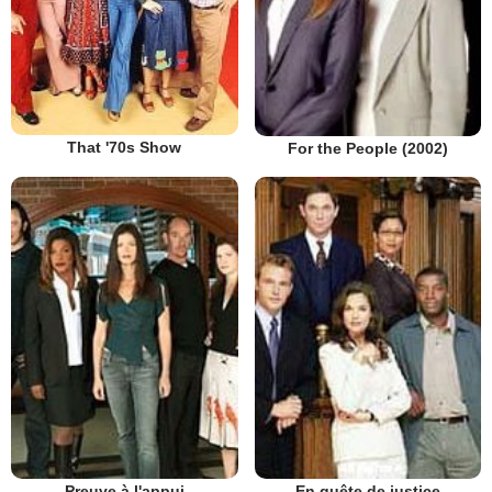
That '70s Show
For the People (2002)
Preuve à l'appui
En quête de justice