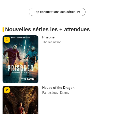
Top consultations des séries TV
Nouvelles séries les + attendues
Prisoner
1
Thriller
,
Action
House of the Dragon
2
Fantastique
,
Drame