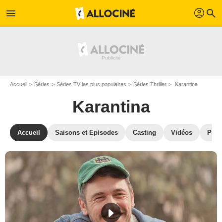
profil
menu
search
Accueil
Séries
Séries TV les plus populaires
Séries Thriller
Karantina
Karantina
Accueil
Saisons et Episodes
Casting
Vidéos
Phot