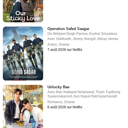
Operation Safed Saagar
De
Abhijeet Singh Parmar
,
Kushal Srivastava
Avec
Siddharth
,
Jimmy Shergill
,
Abhay Verma
Action
,
Drame
7 août 2026 sur Netflix
Unlucky Bae
Avec
Mac Nattapat Nimjirawat
,
Tham Tupthong
Suwanrakanont
,
Aun Napat Patcharachavalit
Romance
,
Drame
6 août 2026 sur Netflix