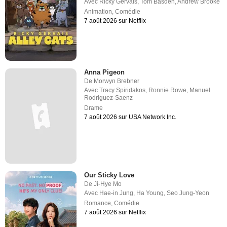
Avec
Ricky Gervais
,
Tom Basden
,
Andrew Brooke
Animation
,
Comédie
7 août 2026 sur Netflix
Anna Pigeon
De
Morwyn Brebner
Avec
Tracy Spiridakos
,
Ronnie Rowe
,
Manuel
Rodriguez-Saenz
Drame
7 août 2026 sur USA Network Inc.
Our Sticky Love
De
Ji-Hye Mo
Avec
Hae-in Jung
,
Ha Young
,
Seo Jung-Yeon
Romance
,
Comédie
7 août 2026 sur Netflix