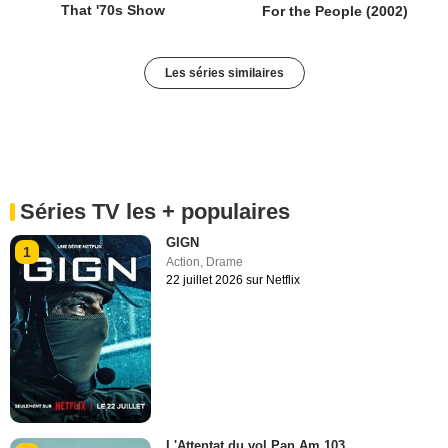
That '70s Show
For the People (2002)
Les séries similaires
Séries TV les + populaires
GIGN
1
Action
,
Drame
22 juillet 2026 sur Netflix
L'Attentat du vol Pan Am 103