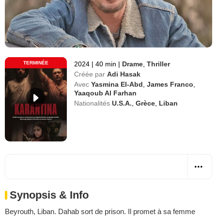
TERMINÉE
2024
|
40 min
|
Drame
,
Thriller
Créée par
Adi Hasak
Avec
Yasmina El-Abd
,
James Franco
,
Yaaqoub Al Farhan
Nationalités
U.S.A.
,
Grèce
,
Liban
Synopsis & Info
Beyrouth, Liban. Dahab sort de prison. Il promet à sa femme