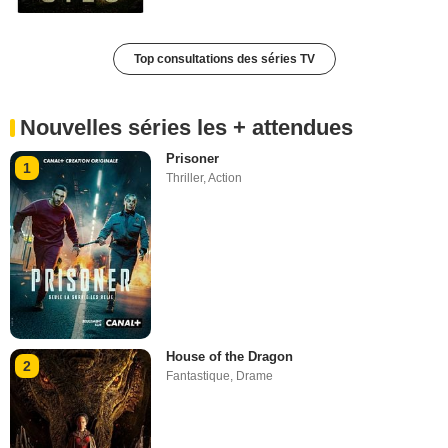
Top consultations des séries TV
Nouvelles séries les + attendues
Prisoner
1
Thriller
,
Action
House of the Dragon
2
Fantastique
,
Drame