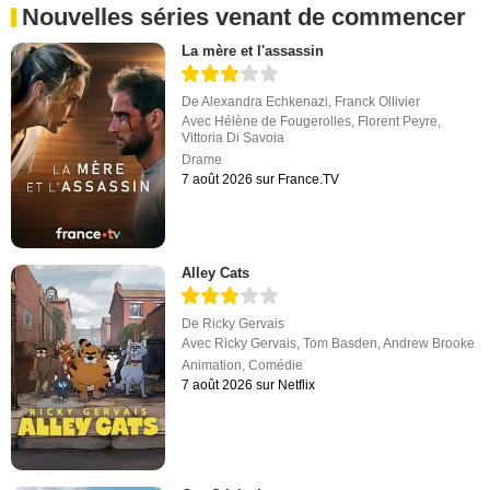
Nouvelles séries venant de commencer
La mère et l'assassin
De
Alexandra Echkenazi
,
Franck Ollivier
Avec
Hélène de Fougerolles
,
Florent Peyre
,
Vittoria Di Savoia
Drame
7 août 2026 sur France.TV
Alley Cats
De
Ricky Gervais
Avec
Ricky Gervais
,
Tom Basden
,
Andrew Brooke
Animation
,
Comédie
7 août 2026 sur Netflix