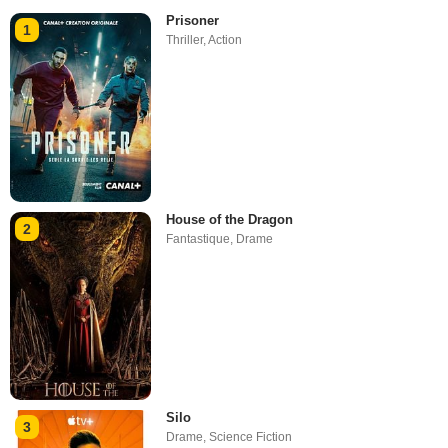
Prisoner
1
Thriller
,
Action
House of the Dragon
2
Fantastique
,
Drame
Silo
3
Drame
,
Science Fiction