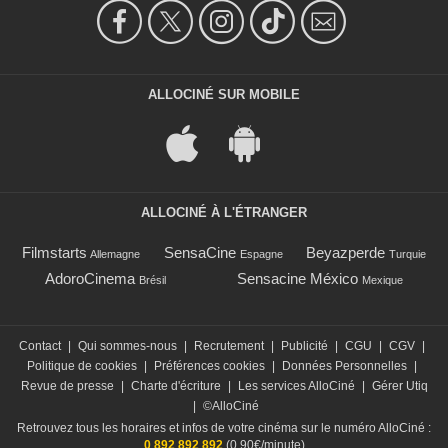
ALLOCINÉ SUR MOBILE
ALLOCINÉ À L'ÉTRANGER
Filmstarts
SensaCine
Beyazperde
Allemagne
Espagne
Turquie
AdoroCinema
Sensacine México
Brésil
Mexique
Contact
|
Qui sommes-nous
|
Recrutement
|
Publicité
|
CGU
|
CGV
|
Politique de cookies
|
Préférences cookies
|
Données Personnelles
|
Revue de presse
|
Charte d'écriture
|
Les services AlloCiné
|
Gérer Utiq
|
©AlloCiné
Retrouvez tous les horaires et infos de votre cinéma sur le numéro AlloCiné :
0 892 892 892
(0,90€/minute)