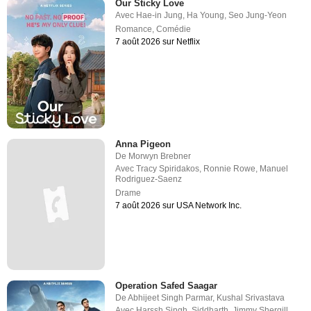
Our Sticky Love
Avec
Hae-in Jung
,
Ha Young
,
Seo Jung-Yeon
Romance
,
Comédie
7 août 2026 sur Netflix
Anna Pigeon
De
Morwyn Brebner
Avec
Tracy Spiridakos
,
Ronnie Rowe
,
Manuel
Rodriguez-Saenz
Drame
7 août 2026 sur USA Network Inc.
Operation Safed Saagar
De
Abhijeet Singh Parmar
,
Kushal Srivastava
Avec
Harssh Singh
,
Siddharth
,
Jimmy Shergill