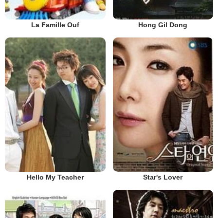
La Famille Ouf
Hong Gil Dong
Hello My Teacher
Star's Lover