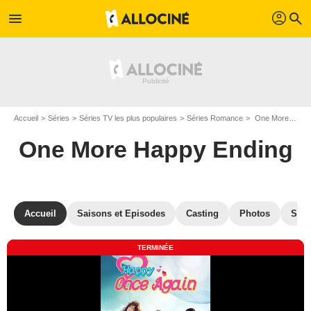
profil
menu
search
Accueil
Séries
Séries TV les plus populaires
Séries Romance
One More Happy Ending
One More Happy Ending
Accueil
Saisons et Episodes
Casting
Photos
Séri
TERMINÉE