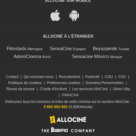
ALLOCINÉ SUR MOBILE
ALLOCINÉ À L'ÉTRANGER
Filmstarts
SensaCine
Beyazperde
Allemagne
Espagne
Turquie
AdoroCinema
Sensacine México
Brésil
Mexique
Contact
|
Qui sommes-nous
|
Recrutement
|
Publicité
|
CGU
|
CGV
|
Politique de cookies
|
Préférences cookies
|
Données Personnelles
|
Revue de presse
|
Charte d'écriture
|
Les services AlloCiné
|
Gérer Utiq
|
©AlloCiné
Retrouvez tous les horaires et infos de votre cinéma sur le numéro AlloCiné :
0 892 892 892
(0,90€/minute)