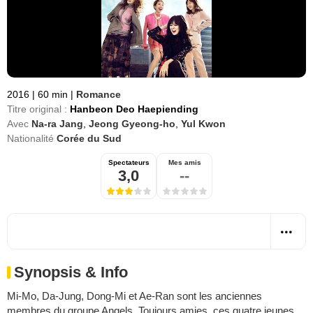
2016
|
60 min
|
Romance
Titre original :
Hanbeon Deo Haepiending
Avec
Na-ra Jang
,
Jeong Gyeong-ho
,
Yul Kwon
Nationalité
Corée du Sud
Spectateurs
Mes amis
3,0
--
Synopsis & Info
Mi-Mo, Da-Jung, Dong-Mi et Ae-Ran sont les anciennes
membres du groupe Angels. Toujours amies, ces quatre jeunes