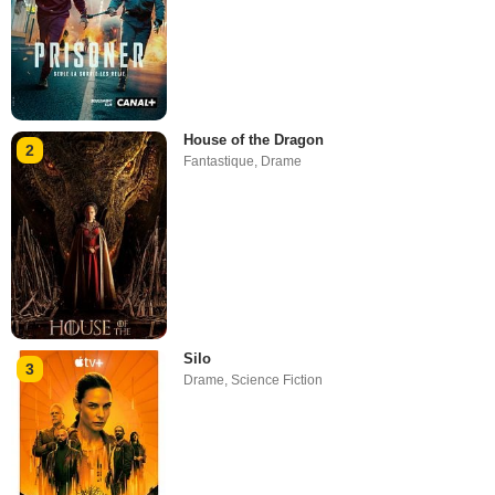
House of the Dragon
2
Fantastique
,
Drame
Silo
3
Drame
,
Science Fiction