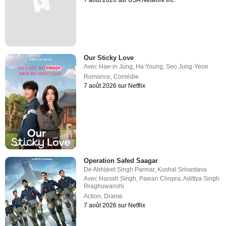
7 août 2026 sur USA Network Inc.
Our Sticky Love
Avec
Hae-in Jung
,
Ha Young
,
Seo Jung-Yeon
Romance
,
Comédie
7 août 2026 sur Netflix
Operation Safed Saagar
De
Abhijeet Singh Parmar
,
Kushal Srivastava
Avec
Harssh Singh
,
Pawan Chopra
,
Adittya Singh
Rraghuwanshi
Action
,
Drame
7 août 2026 sur Netflix