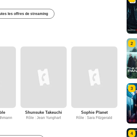
outes les offres de streaming
2
3
ble
Shunsuke Takeuchi
Sophie Planet
rthmann
Rôle : Jean Yunghart
Rôle : Sara Fitzgerald
4