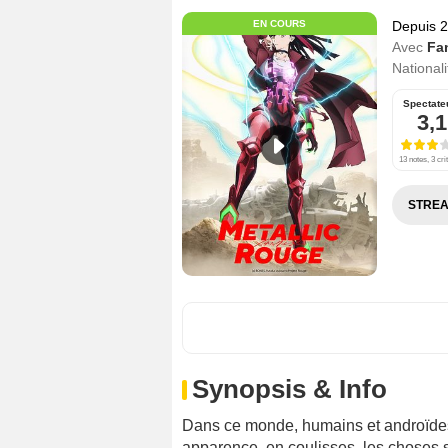
EN COURS
Depuis 
Avec
Fa
Nationali
Spectate
3,1
13 notes, 3 cri
STREA
Synopsis & Info
Dans ce monde, humains et androïdes 
apparence, en coulisses, les choses s