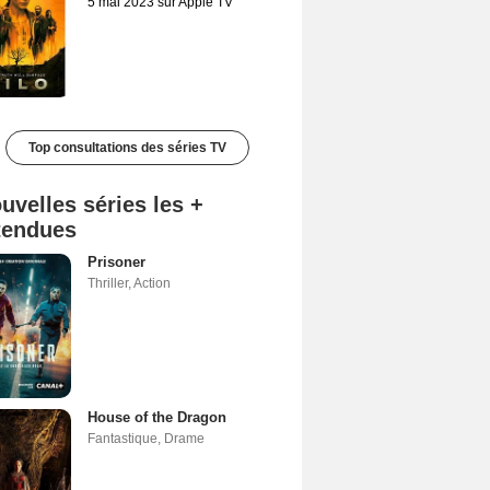
5 mai 2023 sur Apple TV
Top consultations des séries TV
uvelles séries les +
tendues
Prisoner
Thriller
,
Action
House of the Dragon
Fantastique
,
Drame