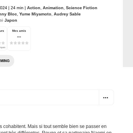
2024
|
24 min
|
Action
,
Animation
,
Science Fiction
nny Bloc
,
Yume Miyamoto
,
Audrey Sable
té
Japon
urs
Mes amis
--
tiques
MING
cohabitent. Mais si tout semble bien se passer en
ont très différentes. Rouge et sa partenaire Naomi en