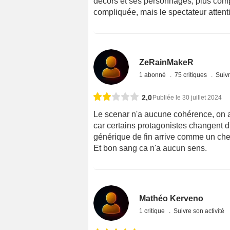
décors et ses personnages, plus comp
compliquée, mais le spectateur attentif
ZeRainMakeR
1 abonné
75 critiques
Suivr
2,0
Publiée le 30 juillet 2024
Le scenar n'a aucune cohérence, on 
car certains protagonistes changent d'
générique de fin arrive comme un che
Et bon sang ca n'a aucun sens.
Mathéo Kerveno
1 critique
Suivre son activité