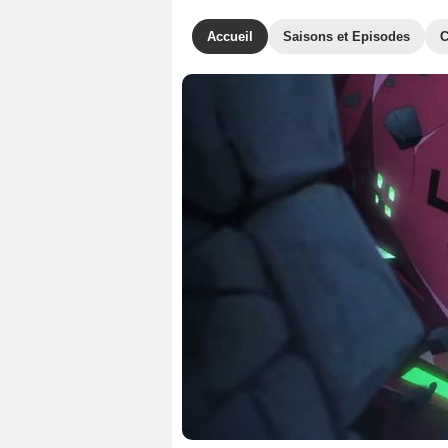
Accueil
Saisons et Episodes
C