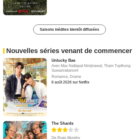
Saisons inédites bientôt diffusées
Nouvelles séries venant de commencer
Unlucky Bae
Avec
Mac Nattapat Nimjirawat
,
Tham Tupthong
Suwanrakanont
Romance
,
Drame
6 août 2026 sur Netflix
The Shards
De
Ryan Murphy