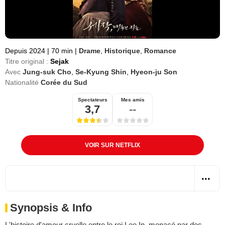
Depuis 2024
|
70 min
|
Drame
,
Historique
,
Romance
Titre original :
Sejak
Avec
Jung-suk Cho
,
Se-Kyung Shin
,
Hyeon-ju Son
Nationalité
Corée du Sud
Spectateurs
Mes amis
3,7
--
VOIR SUR NETFLIX
Synopsis & Info
L'histoire d'amour cruelle entre le roi Lee In, menacé par des