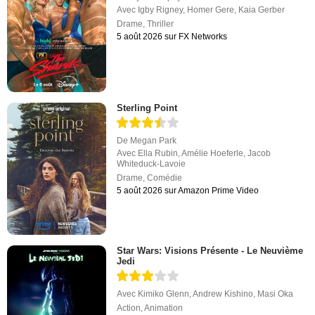
Avec
Igby Rigney
,
Homer Gere
,
Kaia Gerber
Drame
,
Thriller
5 août 2026 sur FX Networks
Sterling Point
De
Megan Park
Avec
Ella Rubin
,
Amélie Hoeferle
,
Jacob
Whiteduck-Lavoie
Drame
,
Comédie
5 août 2026 sur Amazon Prime Video
Star Wars: Visions Présente - Le Neuvième
Jedi
Avec
Kimiko Glenn
,
Andrew Kishino
,
Masi Oka
Action
,
Animation