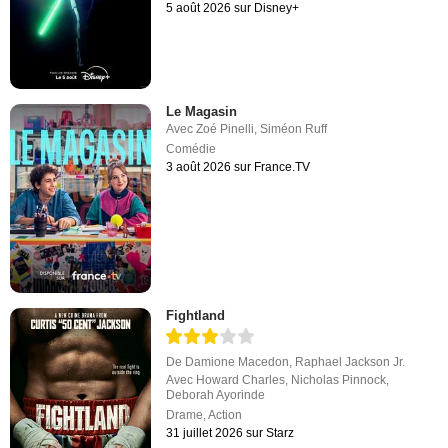
5 août 2026 sur Disney+
Le Magasin
Avec
Zoé Pinelli
,
Siméon Ruff
Comédie
3 août 2026 sur France.TV
Fightland
De
Damione Macedon
,
Raphael Jackson Jr.
Avec
Howard Charles
,
Nicholas Pinnock
,
Deborah Ayorinde
Drame
,
Action
31 juillet 2026 sur Starz