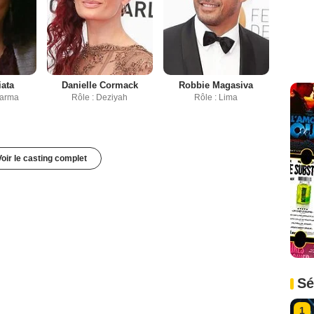
ata
Danielle Cormack
Robbie Magasiva
Varma
Rôle : Deziyah
Rôle : Lima
Voir le casting complet
Sé
1