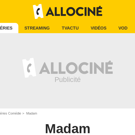
ÉRIES
STREAMING
TVACTU
VIDÉOS
VOD
éries Comédie
Madam
Madam