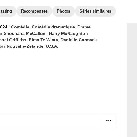
asting
Récompenses
Photos
Séries similaires
2024
|
Comédie
,
Comédie dramatique
,
Drame
ar
Shoshana McCallum
,
Harry McNaughton
hel Griffiths
,
Rima Te Wiata
,
Danielle Cormack
tés
Nouvelle-Zélande
,
U.S.A.