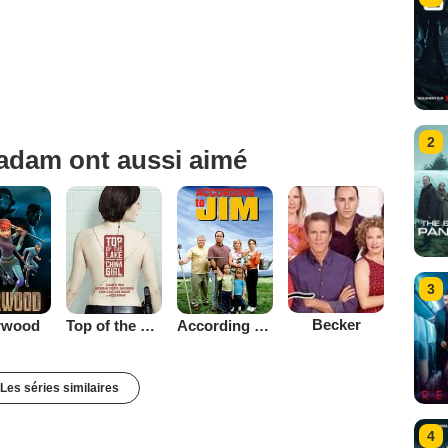
2
adam ont aussi aimé
3
Becker
rwood
Top of the Lake
According to Jim
Les séries similaires
4