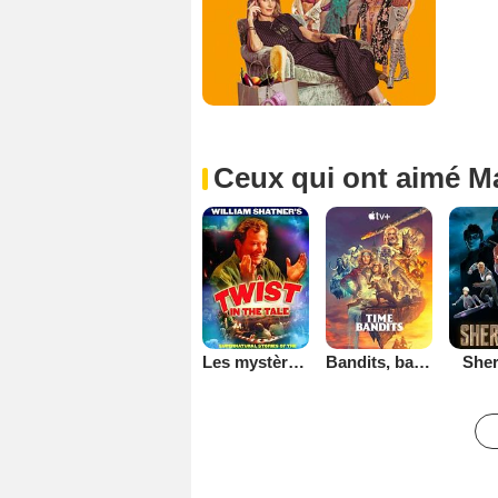
Ceux qui ont aimé M
Les mystères de la bibliothèque
Bandits, bandits
She