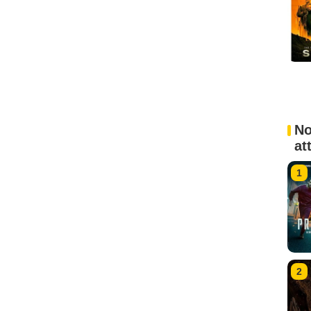
No
at
1
2