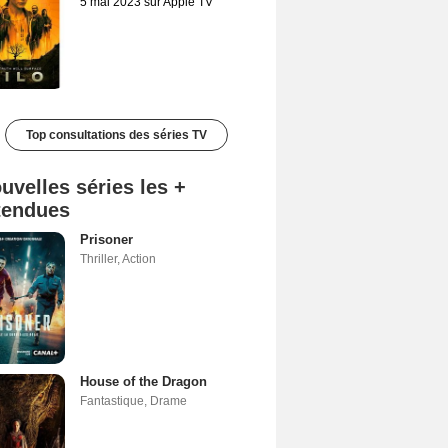
5 mai 2023 sur Apple TV
Top consultations des séries TV
uvelles séries les +
tendues
Prisoner
Thriller
,
Action
House of the Dragon
Fantastique
,
Drame