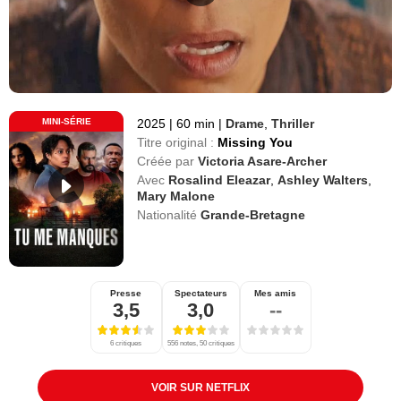
MINI-SÉRIE
2025
|
60 min
|
Drame
,
Thriller
Titre original :
Missing You
Créée par
Victoria Asare-Archer
Avec
Rosalind Eleazar
,
Ashley Walters
,
Mary Malone
Nationalité
Grande-Bretagne
Presse
Spectateurs
Mes amis
3,5
3,0
--
6 critiques
556 notes, 50 critiques
VOIR SUR NETFLIX