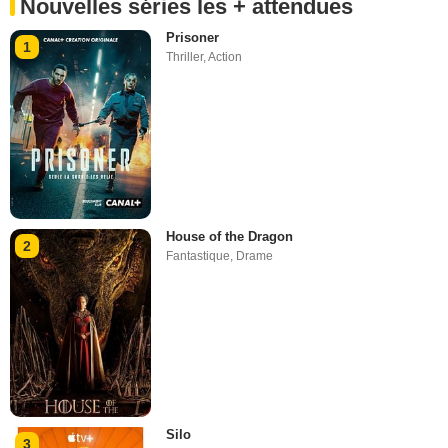
Nouvelles séries les + attendues
Prisoner
1
Thriller
,
Action
House of the Dragon
2
Fantastique
,
Drame
Silo
3