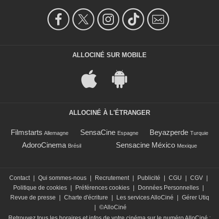
ALLOCINÉ SUR MOBILE
ALLOCINÉ À L'ÉTRANGER
Filmstarts
SensaCine
Beyazperde
Allemagne
Espagne
Turquie
AdoroCinema
Sensacine México
Brésil
Mexique
Contact
|
Qui sommes-nous
|
Recrutement
|
Publicité
|
CGU
|
CGV
|
Politique de cookies
|
Préférences cookies
|
Données Personnelles
|
Revue de presse
|
Charte d'écriture
|
Les services AlloCiné
|
Gérer Utiq
|
©AlloCiné
Retrouvez tous les horaires et infos de votre cinéma sur le numéro AlloCiné :