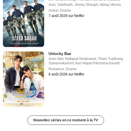
Avec
Siddharth
,
Jimmy Shergill
,
Abhay Verma
Action
,
Drame
7 août 2026 sur Netflix
Unlucky Bae
Avec
Mac Nattapat Nimjirawat
,
Tham Tupthong
Suwanrakanont
,
Aun Napat Patcharachavalit
Romance
,
Drame
6 août 2026 sur Netflix
Nouvelles séries en ce moment à la TV