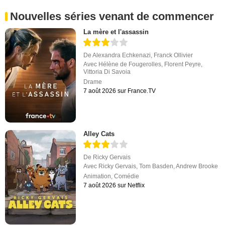
Nouvelles séries venant de commencer
La mère et l'assassin
De
Alexandra Echkenazi
,
Franck Ollivier
Avec
Hélène de Fougerolles
,
Florent Peyre
,
Vittoria Di Savoia
Drame
7 août 2026 sur France.TV
Alley Cats
De
Ricky Gervais
Avec
Ricky Gervais
,
Tom Basden
,
Andrew Brooke
Animation
,
Comédie
7 août 2026 sur Netflix