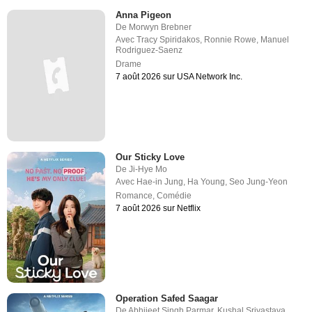
Anna Pigeon
De
Morwyn Brebner
Avec
Tracy Spiridakos
,
Ronnie Rowe
,
Manuel
Rodriguez-Saenz
Drame
7 août 2026 sur USA Network Inc.
Our Sticky Love
De
Ji-Hye Mo
Avec
Hae-in Jung
,
Ha Young
,
Seo Jung-Yeon
Romance
,
Comédie
7 août 2026 sur Netflix
Operation Safed Saagar
De
Abhijeet Singh Parmar
,
Kushal Srivastava