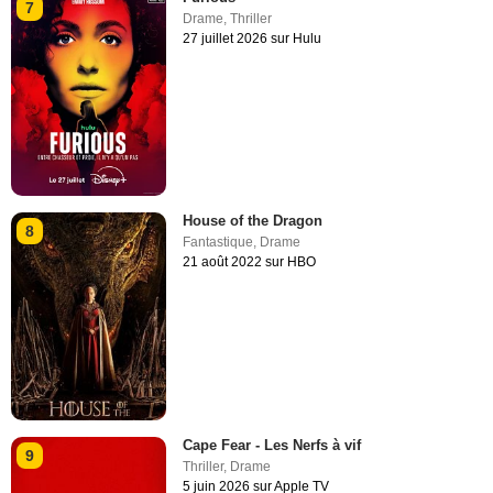
7
Drame
,
Thriller
27 juillet 2026 sur Hulu
House of the Dragon
8
Fantastique
,
Drame
21 août 2022 sur HBO
Cape Fear - Les Nerfs à vif
9
Thriller
,
Drame
5 juin 2026 sur Apple TV