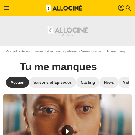
profil
menu
search
Accueil
Séries
Séries TV les plus populaires
Séries Drame
Tu me manques
Tu me manques
Accueil
Saisons et Episodes
Casting
News
Vidéo