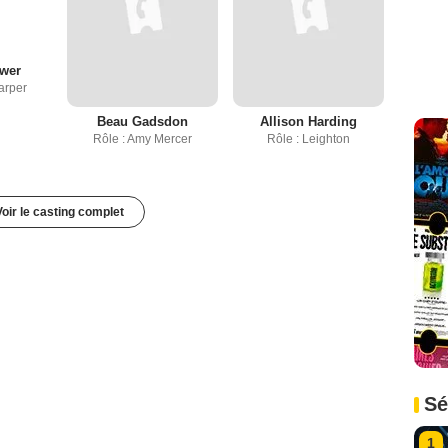
wer
arper
Beau Gadsdon
Allison Harding
Rôle : Amy Mercer
Rôle : Leighton
Voir le casting complet
Sé
1