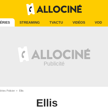
ÉRIES
STREAMING
TVACTU
VIDÉOS
VOD
éries Policier
Ellis
Ellis