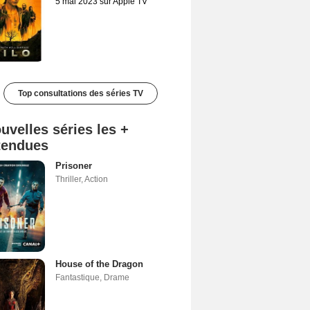
5 mai 2023 sur Apple TV
Top consultations des séries TV
uvelles séries les +
tendues
Prisoner
Thriller
,
Action
House of the Dragon
Fantastique
,
Drame