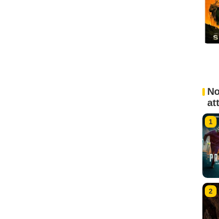
No
at
1
2