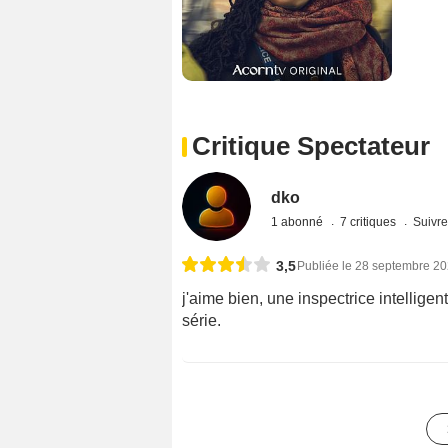
Critique Spectateur
dko
1 abonné
7 critiques
Suivre
3,5
Publiée le 28 septembre 2
j'aime bien, une inspectrice intelligen
série.