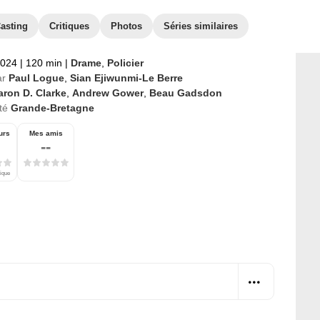
asting
Critiques
Photos
Séries similaires
2024
|
120 min
|
Drame
,
Policier
ar
Paul Logue
,
Sian Ejiwunmi-Le Berre
aron D. Clarke
,
Andrew Gower
,
Beau Gadsdon
té
Grande-Bretagne
urs
Mes amis
--
tique