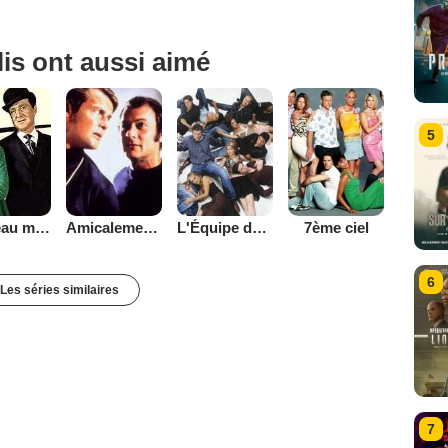
lis ont aussi aimé
5
Chapeau melon et bottes de cuir - 1961
Amicalement vôtre
L'Équipe de rêve
7ème ciel
6
Les séries similaires
7