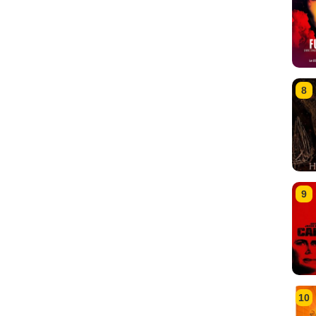
8
9
10