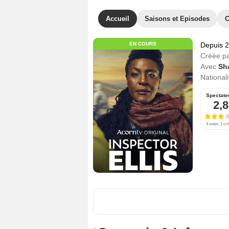
Accueil
Saisons et Episodes
C
EN COURS
Depuis 
Créée p
Avec
Sh
Nationali
Spectate
2,8
4 notes, 1 cri