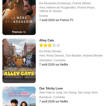
De
Alexandra Echkenazi
,
Franck Ollivier
Avec
Hélène de Fougerolles
,
Florent Peyre
,
Vittoria Di Savoia
Drame
7 août 2026 sur France.TV
Alley Cats
De
Ricky Gervais
Avec
Ricky Gervais
,
Tom Basden
,
Andrew Brooke
Animation
,
Comédie
7 août 2026 sur Netflix
Our Sticky Love
Avec
Hae-in Jung
,
Ha Young
,
Seo Jung-Yeon
Romance
,
Comédie
7 août 2026 sur Netflix