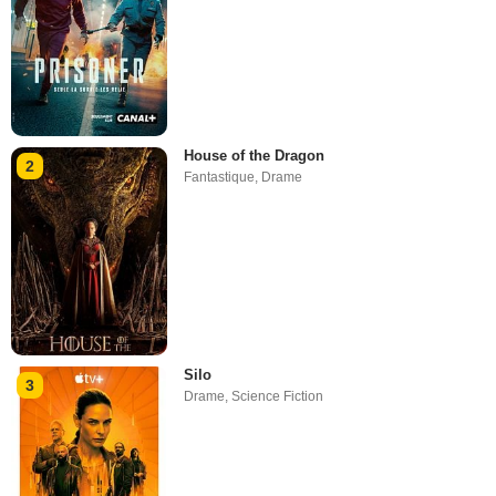
House of the Dragon
2
Fantastique
,
Drame
Silo
3
Drame
,
Science Fiction