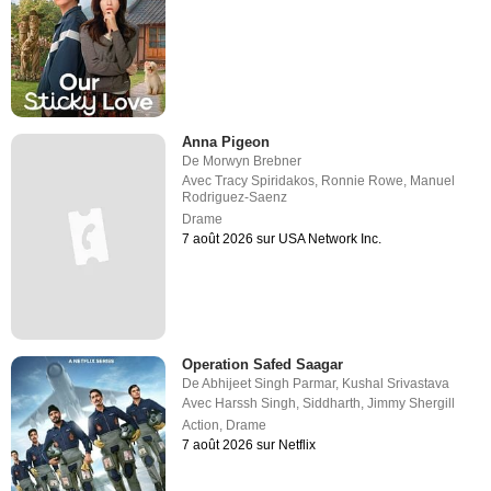
Anna Pigeon
De
Morwyn Brebner
Avec
Tracy Spiridakos
,
Ronnie Rowe
,
Manuel
Rodriguez-Saenz
Drame
7 août 2026 sur USA Network Inc.
Operation Safed Saagar
De
Abhijeet Singh Parmar
,
Kushal Srivastava
Avec
Harssh Singh
,
Siddharth
,
Jimmy Shergill
Action
,
Drame
7 août 2026 sur Netflix