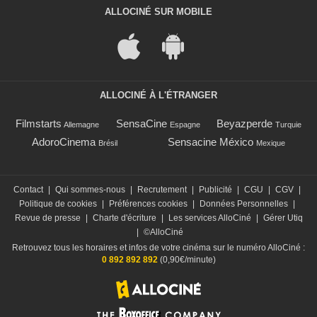
ALLOCINÉ SUR MOBILE
ALLOCINÉ À L'ÉTRANGER
Filmstarts
SensaCine
Beyazperde
Allemagne
Espagne
Turquie
AdoroCinema
Sensacine México
Brésil
Mexique
Contact
|
Qui sommes-nous
|
Recrutement
|
Publicité
|
CGU
|
CGV
|
Politique de cookies
|
Préférences cookies
|
Données Personnelles
|
Revue de presse
|
Charte d'écriture
|
Les services AlloCiné
|
Gérer Utiq
|
©AlloCiné
Retrouvez tous les horaires et infos de votre cinéma sur le numéro AlloCiné :
0 892 892 892
(0,90€/minute)