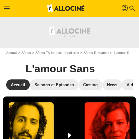
profil
menu
search
Accueil
Séries
Séries TV les plus populaires
Séries Romance
L'amour Sans
L'amour Sans
Accueil
Saisons et Episodes
Casting
News
Vidéo