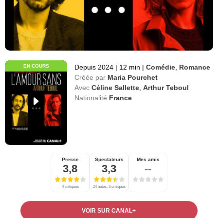
EN COURS
Depuis 2024
|
12 min
|
Comédie
,
Romance
Créée par
Maria Pourchet
Avec
Céline Sallette
,
Arthur Teboul
Nationalité
France
Presse
Spectateurs
Mes amis
3,8
3,3
--
4 critiques
24 notes, 3 critiques
VOIR SUR CANAL+