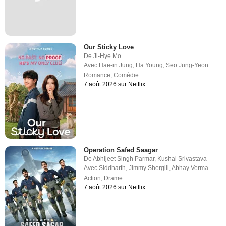
Our Sticky Love
De
Ji-Hye Mo
Avec
Hae-in Jung
,
Ha Young
,
Seo Jung-Yeon
Romance
,
Comédie
7 août 2026 sur Netflix
Operation Safed Saagar
De
Abhijeet Singh Parmar
,
Kushal Srivastava
Avec
Siddharth
,
Jimmy Shergill
,
Abhay Verma
Action
,
Drame
7 août 2026 sur Netflix