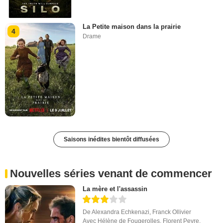
La Petite maison dans la prairie
4
Drame
Saisons inédites bientôt diffusées
Nouvelles séries venant de commencer
La mère et l'assassin
De
Alexandra Echkenazi
,
Franck Ollivier
Avec
Hélène de Fougerolles
,
Florent Peyre
,