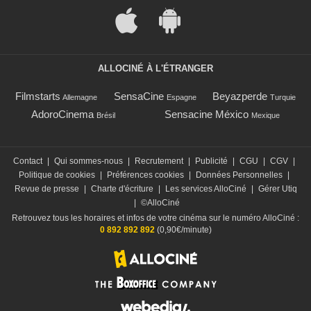
ALLOCINÉ À L'ÉTRANGER
Filmstarts
SensaCine
Beyazperde
Allemagne
Espagne
Turquie
AdoroCinema
Sensacine México
Brésil
Mexique
Contact
|
Qui sommes-nous
|
Recrutement
|
Publicité
|
CGU
|
CGV
|
Politique de cookies
|
Préférences cookies
|
Données Personnelles
|
Revue de presse
|
Charte d'écriture
|
Les services AlloCiné
|
Gérer Utiq
|
©AlloCiné
Retrouvez tous les horaires et infos de votre cinéma sur le numéro AlloCiné :
0 892 892 892
(0,90€/minute)