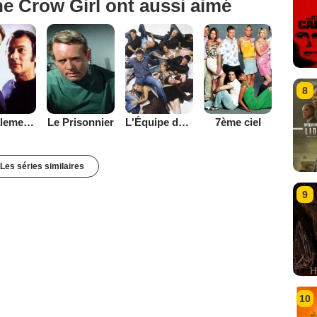
e Crow Girl ont aussi aimé
8
Amicalement vôtre
Le Prisonnier
L'Équipe de rêve
7ème ciel
Les séries similaires
9
10