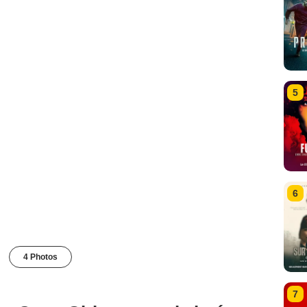
5
6
4 Photos
7