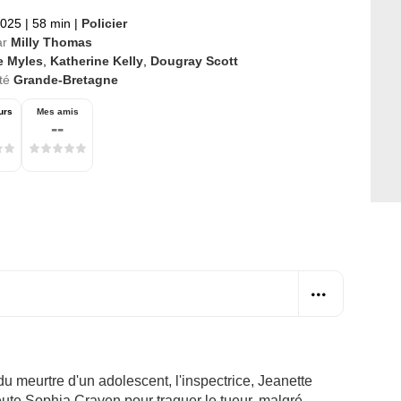
2025
|
58 min
|
Policier
ar
Milly Thomas
e Myles
,
Katherine Kelly
,
Dougray Scott
té
Grande-Bretagne
urs
Mes amis
--
u meurtre d'un adolescent, l'inspectrice, Jeanette
eute Sophia Craven pour traquer le tueur, malgré