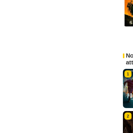
No
at
1
2