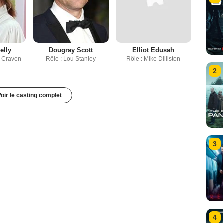
elly
Dougray Scott
Elliot Edusah
a Craven
Rôle : Lou Stanley
Rôle : Mike Dilliston
2
Voir le casting complet
3
4