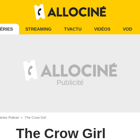
ÉRIES
STREAMING
TVACTU
VIDÉOS
VOD
éries Policier
The Crow Girl
The Crow Girl