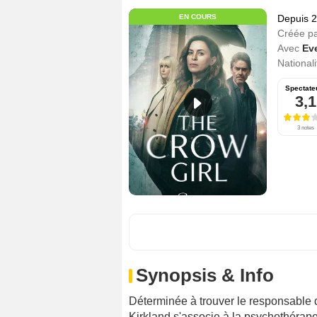
EN COURS
Depuis 
Créée p
Avec
Ev
Nationali
Spectate
3,1
3 notes
Synopsis & Info
Déterminée à trouver le responsable d
Kirkland s'associe à la psychothérap