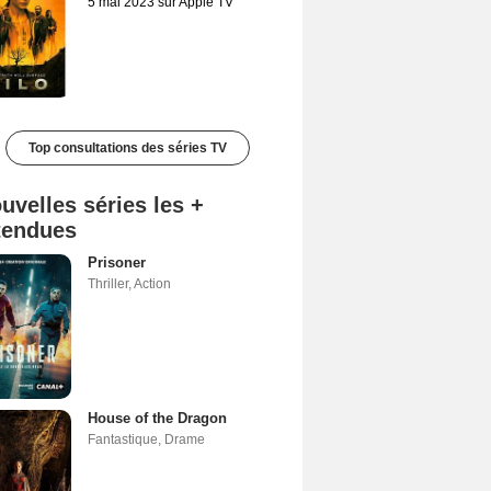
5 mai 2023 sur Apple TV
Top consultations des séries TV
uvelles séries les +
tendues
Prisoner
Thriller
,
Action
House of the Dragon
Fantastique
,
Drame