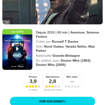
EN COURS
Depuis 2024
|
60 min
|
Aventure
,
Science
Fiction
Créée par
Russell T Davies
Avec
Ncuti Gatwa
,
Varada Sethu
,
Max
Parker
Nationalité
Grande-Bretagne
En relation avec
Doctor Who (1963)
,
Doctor Who (2005)
Presse
Spectateurs
Mes amis
3,9
2,8
--
9 critiques
294 notes, 93 critiques
VOIR SUR DISNEY
+