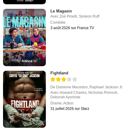
Le Magasin
Avec
Zoé Pinelli
,
Siméon Ruff
Comédie
3 août 2026 sur France.TV
Fightland
De
Damione Macedon
,
Raphael Jackson Jr.
Avec
Howard Charles
,
Nicholas Pinnock
,
Deborah Ayorinde
Drame
,
Action
31 juillet 2026 sur Starz