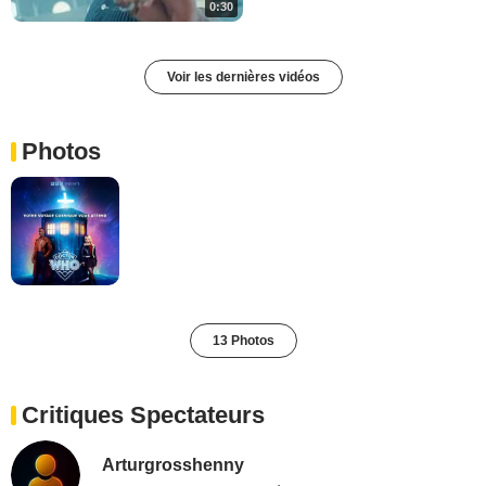
0:30
Voir les dernières vidéos
Photos
13 Photos
Critiques Spectateurs
Arturgrosshenny