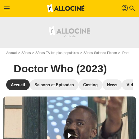
profil
menu
search
Accueil
Séries
Séries TV les plus populaires
Séries Science Fiction
Doctor Who (2023)
Doctor Who (2023)
Accueil
Saisons et Episodes
Casting
News
Vidéo