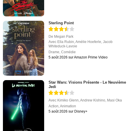
Sterling Point
De
Megan Park
Avec
Ella Rubin
,
Amélie Hoeferle
,
Jacob
Whiteduck-Lavoie
Drame
,
Comédie
5 août 2026 sur Amazon Prime Video
Star Wars: Visions Présente - Le Neuvième
Jedi
Avec
Kimiko Glenn
,
Andrew Kishino
,
Masi Oka
Action
,
Animation
5 août 2026 sur Disney+