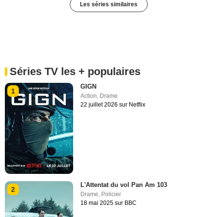
Les séries similaires
Séries TV les + populaires
GIGN
1
Action
,
Drame
22 juillet 2026 sur Netflix
L'Attentat du vol Pan Am 103
2
Drame
,
Policier
18 mai 2025 sur BBC