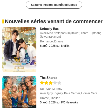
Saisons inédites bientôt diffusées
Nouvelles séries venant de commencer
Unlucky Bae
Avec
Mac Nattapat Nimjirawat
,
Tham Tupthong
Suwanrakanont
Romance
,
Drame
6 août 2026 sur Netflix
The Shards
De
Ryan Murphy
Avec
Igby Rigney
,
Kaia Gerber
,
Homer Gere
Drame
,
Thriller
5 août 2026 sur FX Networks