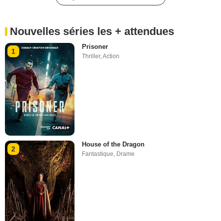
Nouvelles séries les + attendues
Prisoner
1
Thriller
,
Action
House of the Dragon
2
Fantastique
,
Drame