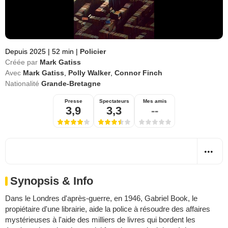
Depuis 2025
|
52 min
|
Policier
Créée par
Mark Gatiss
Avec
Mark Gatiss
,
Polly Walker
,
Connor Finch
Nationalité
Grande-Bretagne
Presse
Spectateurs
Mes amis
3,9
3,3
--
Synopsis & Info
Dans le Londres d'après-guerre, en 1946, Gabriel Book, le
propiétaire d'une librairie, aide la police à résoudre des affaires
mystérieuses à l'aide des milliers de livres qui bordent les