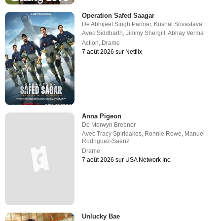
Operation Safed Saagar
De
Abhijeet Singh Parmar
,
Kushal Srivastava
Avec
Siddharth
,
Jimmy Shergill
,
Abhay Verma
Action
,
Drame
7 août 2026 sur Netflix
Anna Pigeon
De
Morwyn Brebner
Avec
Tracy Spiridakos
,
Ronnie Rowe
,
Manuel
Rodriguez-Saenz
Drame
7 août 2026 sur USA Network Inc.
Unlucky Bae