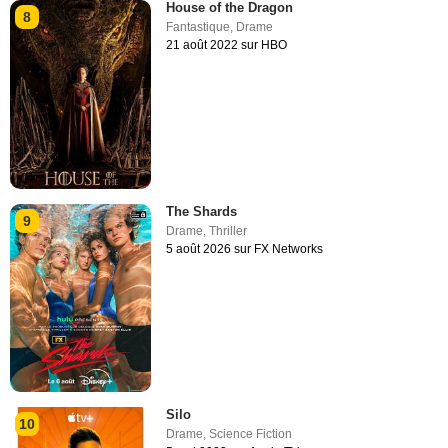
House of the Dragon
8
Fantastique
,
Drame
21 août 2022 sur HBO
The Shards
9
Drame
,
Thriller
5 août 2026 sur FX Networks
Silo
10
Drame
,
Science Fiction