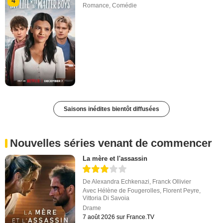
4
Romance
,
Comédie
Saisons inédites bientôt diffusées
Nouvelles séries venant de commencer
La mère et l'assassin
De
Alexandra Echkenazi
,
Franck Ollivier
Avec
Hélène de Fougerolles
,
Florent Peyre
,
Vittoria Di Savoia
Drame
7 août 2026 sur France.TV