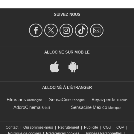
SUIVEZ-NOUS
ALLOCINÉ SUR MOBILE
ALLOCINÉ À L'ÉTRANGER
Filmstarts
SensaCine
Beyazperde
Allemagne
Espagne
Turquie
AdoroCinema
Sensacine México
Brésil
Mexique
Contact
|
Qui sommes-nous
|
Recrutement
|
Publicité
|
CGU
|
CGV
|
Politique de cookies
|
Préférences cookies
|
Données Personnelles
|