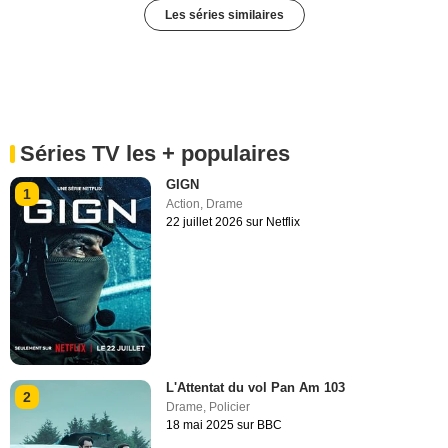
Les séries similaires
Séries TV les + populaires
GIGN
1
Action
,
Drame
22 juillet 2026 sur Netflix
L'Attentat du vol Pan Am 103
2
Drame
,
Policier
18 mai 2025 sur BBC