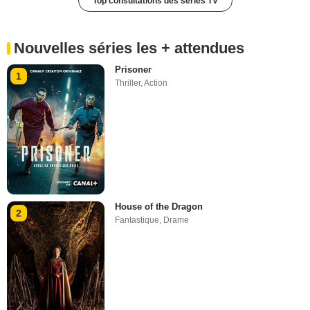
Top consultations des séries TV
Nouvelles séries les + attendues
Prisoner
1
Thriller
,
Action
House of the Dragon
2
Fantastique
,
Drame