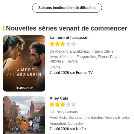
Saisons inédites bientôt diffusées
Nouvelles séries venant de commencer
La mère et l'assassin
De
Alexandra Echkenazi
,
Franck Ollivier
Avec
Hélène de Fougerolles
,
Florent Peyre
,
Vittoria Di Savoia
Drame
7 août 2026 sur France.TV
Alley Cats
De
Ricky Gervais
Avec
Ricky Gervais
,
Tom Basden
,
Andrew Brooke
Animation
,
Comédie
7 août 2026 sur Netflix