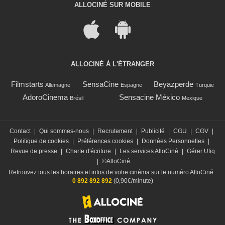
ALLOCINÉ SUR MOBILE
ALLOCINÉ À L'ÉTRANGER
Filmstarts
SensaCine
Beyazperde
Allemagne
Espagne
Turquie
AdoroCinema
Sensacine México
Brésil
Mexique
Contact
|
Qui sommes-nous
|
Recrutement
|
Publicité
|
CGU
|
CGV
|
Politique de cookies
|
Préférences cookies
|
Données Personnelles
|
Revue de presse
|
Charte d'écriture
|
Les services AlloCiné
|
Gérer Utiq
|
©AlloCiné
Retrouvez tous les horaires et infos de votre cinéma sur le numéro AlloCiné :
0 892 892 892
(0,90€/minute)