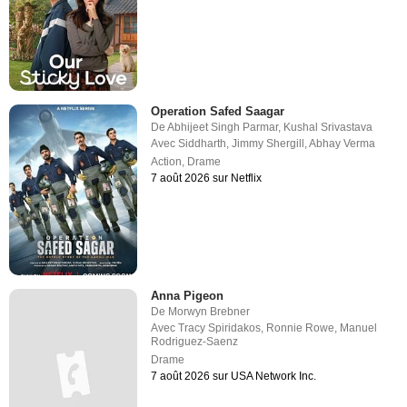
Operation Safed Saagar
De
Abhijeet Singh Parmar
,
Kushal Srivastava
Avec
Siddharth
,
Jimmy Shergill
,
Abhay Verma
Action
,
Drame
7 août 2026 sur Netflix
Anna Pigeon
De
Morwyn Brebner
Avec
Tracy Spiridakos
,
Ronnie Rowe
,
Manuel
Rodriguez-Saenz
Drame
7 août 2026 sur USA Network Inc.