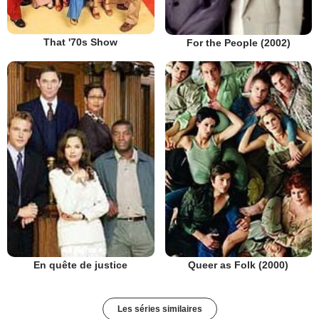
That '70s Show
For the People (2002)
En quête de justice
Queer as Folk (2000)
Les séries similaires