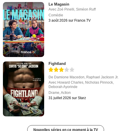
Le Magasin
Avec
Zoé Pinelli
,
Siméon Ruff
Comédie
3 août 2026 sur France.TV
Fightland
De
Damione Macedon
,
Raphael Jackson Jr.
Avec
Howard Charles
,
Nicholas Pinnock
,
Deborah Ayorinde
Drame
,
Action
31 juillet 2026 sur Starz
Nouvelles séries en ce moment à la TV