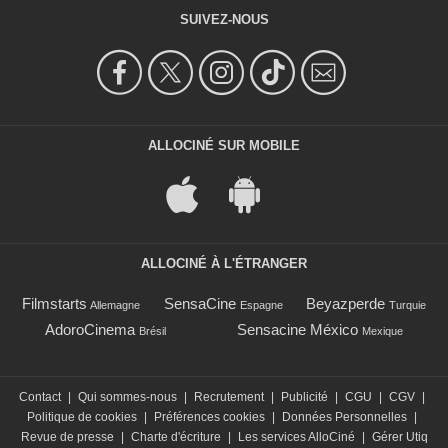
SUIVEZ-NOUS
ALLOCINÉ SUR MOBILE
ALLOCINÉ À L'ÉTRANGER
Filmstarts
SensaCine
Beyazperde
Allemagne
Espagne
Turquie
AdoroCinema
Sensacine México
Brésil
Mexique
Contact
|
Qui sommes-nous
|
Recrutement
|
Publicité
|
CGU
|
CGV
|
Politique de cookies
|
Préférences cookies
|
Données Personnelles
|
Revue de presse
|
Charte d'écriture
|
Les services AlloCiné
|
Gérer Utiq