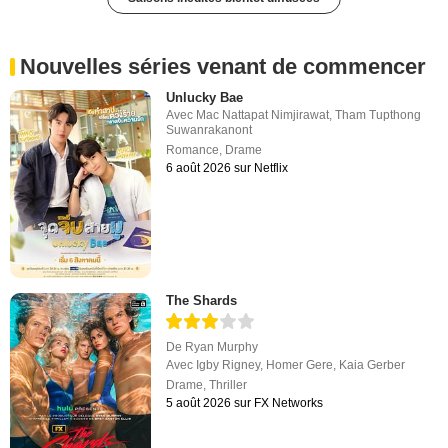
Nouvelles séries venant de commencer
Unlucky Bae
Avec
Mac Nattapat Nimjirawat
,
Tham Tupthong
Suwanrakanont
Romance
,
Drame
6 août 2026 sur Netflix
The Shards
De
Ryan Murphy
Avec
Igby Rigney
,
Homer Gere
,
Kaia Gerber
Drame
,
Thriller
5 août 2026 sur FX Networks