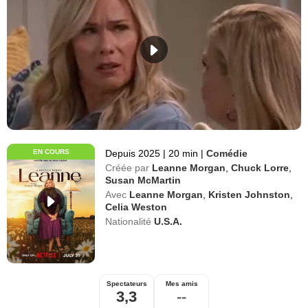
EN COURS
Depuis 2025
|
20 min
|
Comédie
Créée par
Leanne Morgan
,
Chuck Lorre
,
Susan McMartin
Avec
Leanne Morgan
,
Kristen Johnston
,
Celia Weston
Nationalité
U.S.A.
Spectateurs
Mes amis
3,3
--