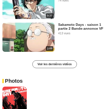
74 vues
0:37
Sakamoto Days - saison 1
partie 2 Bande-annonce VF
413 vues
2:09
Voir les dernières vidéos
Photos