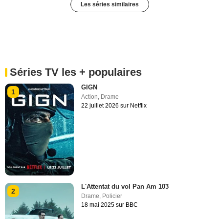
Les séries similaires
Séries TV les + populaires
GIGN
1
Action
,
Drame
22 juillet 2026 sur Netflix
L'Attentat du vol Pan Am 103
2
Drame
,
Policier
18 mai 2025 sur BBC