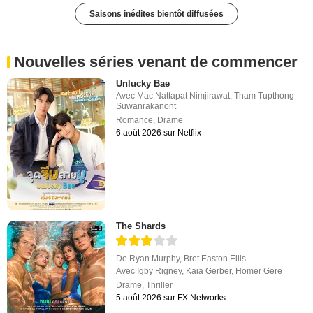
Saisons inédites bientôt diffusées
Nouvelles séries venant de commencer
Unlucky Bae
Avec
Mac Nattapat Nimjirawat
,
Tham Tupthong
Suwanrakanont
Romance
,
Drame
6 août 2026 sur Netflix
The Shards
De
Ryan Murphy
,
Bret Easton Ellis
Avec
Igby Rigney
,
Kaia Gerber
,
Homer Gere
Drame
,
Thriller
5 août 2026 sur FX Networks