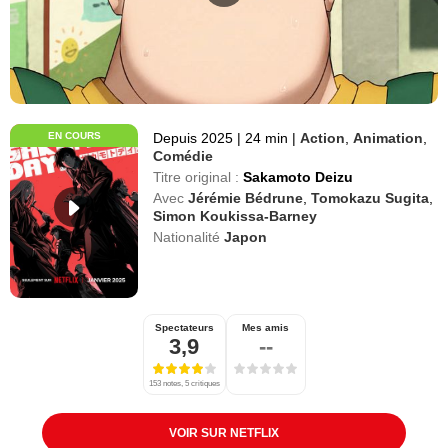
EN COURS
Depuis 2025
|
24 min
|
Action
,
Animation
,
Comédie
Titre original :
Sakamoto Deizu
Avec
Jérémie Bédrune
,
Tomokazu Sugita
,
Simon Koukissa-Barney
Nationalité
Japon
Spectateurs
Mes amis
3,9
--
153 notes, 5 critiques
VOIR SUR NETFLIX