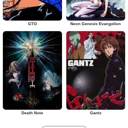
GTO
Neon Genesis Evangelion
Death Note
Gantz