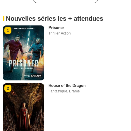
Nouvelles séries les + attendues
Prisoner
1
Thriller
,
Action
House of the Dragon
2
Fantastique
,
Drame