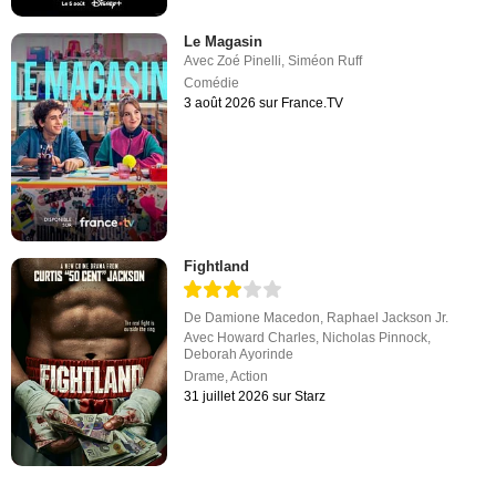
Le Magasin
Avec
Zoé Pinelli
,
Siméon Ruff
Comédie
3 août 2026 sur France.TV
Fightland
De
Damione Macedon
,
Raphael Jackson Jr.
Avec
Howard Charles
,
Nicholas Pinnock
,
Deborah Ayorinde
Drame
,
Action
31 juillet 2026 sur Starz