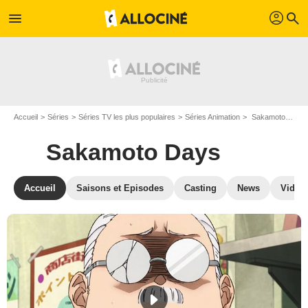
profil
menu
search
Accueil
Séries
Séries TV les plus populaires
Séries Animation
Sakamoto Days
Sakamoto Days
Accueil
Saisons et Episodes
Casting
News
Vidéo