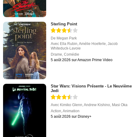
Sterling Point
De
Megan Park
Avec
Ella Rubin
,
Amélie Hoeferle
,
Jacob
Whiteduck-Lavoie
Drame
,
Comédie
5 août 2026 sur Amazon Prime Video
Star Wars: Visions Présente - Le Neuvième
Jedi
Avec
Kimiko Glenn
,
Andrew Kishino
,
Masi Oka
Action
,
Animation
5 août 2026 sur Disney+