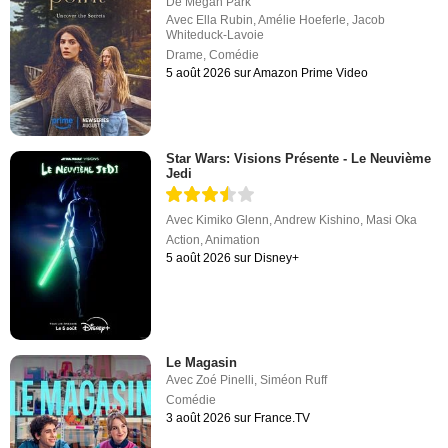
De
Megan Park
Avec
Ella Rubin
,
Amélie Hoeferle
,
Jacob
Whiteduck-Lavoie
Drame
,
Comédie
5 août 2026 sur Amazon Prime Video
Star Wars: Visions Présente - Le Neuvième
Jedi
Avec
Kimiko Glenn
,
Andrew Kishino
,
Masi Oka
Action
,
Animation
5 août 2026 sur Disney+
Le Magasin
Avec
Zoé Pinelli
,
Siméon Ruff
Comédie
3 août 2026 sur France.TV