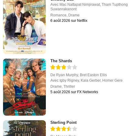
Avec
Mac Nattapat Nimjirawat
,
Tham Tupthong
Suwanrakanont
Romance
,
Drame
6 août 2026 sur Netflix
The Shards
De
Ryan Murphy
,
Bret Easton Ellis
Avec
Igby Rigney
,
Kaia Gerber
,
Homer Gere
Drame
,
Thriller
5 août 2026 sur FX Networks
Sterling Point