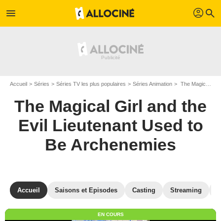
profil
menu
search
Accueil
Séries
Séries TV les plus populaires
Séries Animation
The Magical Girl and the Evil Lieutenant Used to Be Archenemies
The Magical Girl and the
Evil Lieutenant Used to
Be Archenemies
Accueil
Saisons et Episodes
Casting
Streaming
P
EN COURS