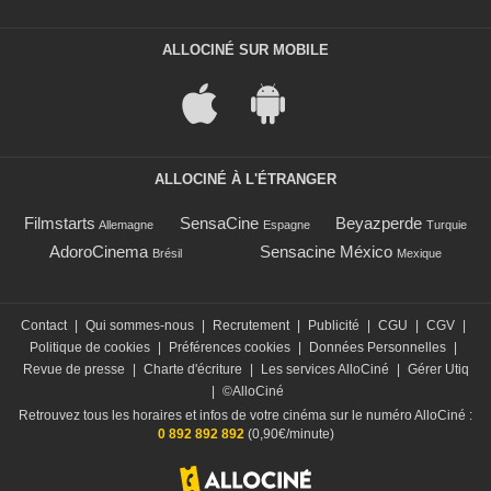
ALLOCINÉ SUR MOBILE
ALLOCINÉ À L'ÉTRANGER
Filmstarts
SensaCine
Beyazperde
Allemagne
Espagne
Turquie
AdoroCinema
Sensacine México
Brésil
Mexique
Contact
|
Qui sommes-nous
|
Recrutement
|
Publicité
|
CGU
|
CGV
|
Politique de cookies
|
Préférences cookies
|
Données Personnelles
|
Revue de presse
|
Charte d'écriture
|
Les services AlloCiné
|
Gérer Utiq
|
©AlloCiné
Retrouvez tous les horaires et infos de votre cinéma sur le numéro AlloCiné :
0 892 892 892
(0,90€/minute)